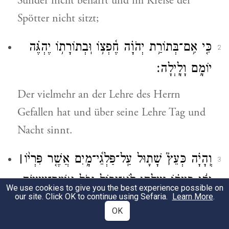
Sünder nicht beharrt und im Kreise der
Spötter nicht sitzt;
כִּ֤י אִ֥ם
־
בְּתוֹרַ֥ת יְהֹוָ֗ה חֶ֫פְצ֥וֹ וּֽבְתוֹרָת֥וֹ יֶהְגֶּ֗ה
2
יוֹמָ֥ם וָלָֽיְלָה׃
Der vielmehr an der Lehre des Herrn
Gefallen hat und über seine Lehre Tag und
Nacht sinnt.
וְֽהָיָ֗ה כְּעֵץ֮ שָׁת֢וּל עַֽל־פַּלְגֵ֫י
־
מָ֥יִם אֲשֶׁ֤ר פִּרְי֨וֹ
׀
3
יִתֵּ֬ן בְּעִתּ֗וֹ וְעָלֵ֥הוּ לֹֽא־יִבּ֑וֹל וְכֹ֖ל אֲשֶׁר־יַעֲשֶׂ֣ה
We use cookies to give you the best experience possible on
our site. Click OK to continue using Sefaria.
Learn More
.
יַצְלִֽיחַ׃
OK
Er wird stets bleiben wie ein an