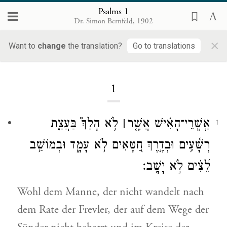
Psalms 1
Dr. Simon Bernfeld, 1902
×
Psalms
Want to
change
the translation?
Go to translations
1
אַ֥שְֽׁרֵי
־
הָאִ֗ישׁ אֲשֶׁ֤ר
׀
לֹ֥א הָלַךְ֮ בַּעֲצַ֢ת
1
רְשָׁ֫עִ֥ים וּבְדֶ֣רֶךְ חַ֭טָּאִים לֹ֥א עָמָ֑ד וּבְמוֹשַׁ֥ב
לֵ֝צִ֗ים לֹ֣א יָשָֽׁב׃
Wohl dem Manne, der nicht wandelt nach
dem Rate der Frevler, der auf dem Wege der