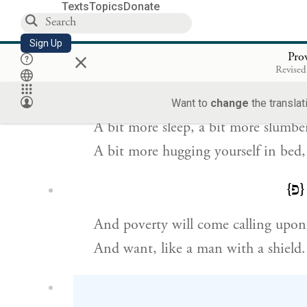
Texts
Topics
Donate
How long will you lie there, lazybo
Sign Up
×
When will you wake from your slee
Pro
Revised
ִם לִשְׁכָּֽב׃
Want to
change
the translat
A bit more sleep, a bit more slumbe
A bit more hugging yourself in bed,
{פ}
And poverty will come calling upon
And want, like a man with a shield.