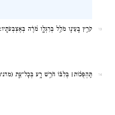
קֹרֵ֣ץ
בְּ֭עֵינָו
מֹלֵ֣ל
בְּרַגְלָ֑ו
מֹ֝רֶ֗ה בְּאֶצְבְּעֹתָֽיו׃
13
תַּ֥הְפֻּכ֨וֹת
׀
בְּלִבּ֗וֹ חֹרֵ֣שׁ רָ֣ע בְּכׇל־עֵ֑ת
מדנים)
14