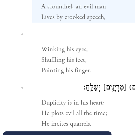
A scoundrel, an evil man
Lives by crooked speech,
Winking his eyes,
Shuffling his feet,
Pointing his finger.
(
[מִדְיָנִ֥ים]
יְשַׁלֵּֽחַ׃
Duplicity is in his heart;
He plots evil all the time;
He incites quarrels.