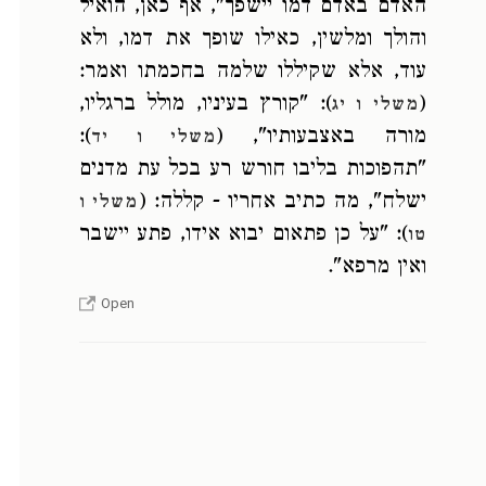
האדם באדם דמו יישפך", אף כאן, הואיל
והולך ומלשין, כאילו שופך את דמו, ולא
עוד, אלא שקיללו שלמה בחכמתו ואמר:
): "קורץ בעיניו, מולל ברגליו,
(
משלי ו יג
):
מורה באצבעותיו", (
משלי ו יד
"תהפוכות בליבו חורש רע בכל עת מדנים
ישלח", מה כתיב אחריו - קללה: (
משלי ו
): "על כן פתאום יבוא אידו, פתע יישבר
טו
ואין מרפא".
Open