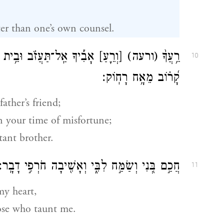
ter than one’s own counsel.
רֵ֥עֲךָ֨
(ורעה)
[וְרֵ֪עַ]
אָבִ֡יךָ אַֽל־תַּעֲזֹ֗ב וּבֵ֥ית א
10
קָ֝ר֗וֹב מֵאָ֥ח רָחֽוֹק׃
ather’s friend;
n your time of misfortune;
tant brother.
חֲכַ֣ם בְּ֭נִי וְשַׂמַּ֣ח לִבִּ֑י וְאָשִׁ֖יבָה חֹרְפִ֣י דָבָֽר׃
11
y heart,
ose who taunt me.