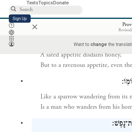
Texts
Topics
Donate
Wounds by a loved one are long last
Sign Up
×
The kisses of an enemy are profuse.
Prov
Revised
־מַ֥ר מָתֽוֹק׃
Want to
change
the translat
A sated appetite disdains honey,
But to a ravenous appetite, even the 
ֹמֽוֹ׃
Like a sparrow wandering from its n
Is a man who wanders from his hom
ַת־נָֽפֶשׁ׃