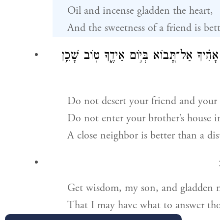
Oil and incense gladden the heart,
And the sweetness of a friend is bet
ָחִ֗יךָ אַל־תָּ֭בוֹא בְּי֣וֹם אֵידֶ֑ךָ ט֥וֹב שָׁכֵ֥ן
Do not desert your friend and your f
Do not enter your brother’s house i
A close neighbor is better than a dis
Get wisdom, my son, and gladden m
That I may have what to answer th