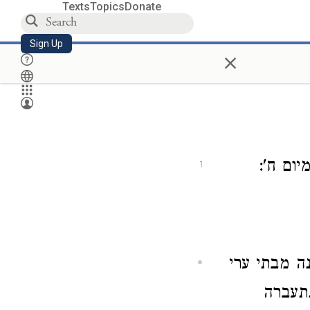
Texts
Topics
Donate
Sign Up
×
ום ח':
1
נה מבתי ערי
תעברה