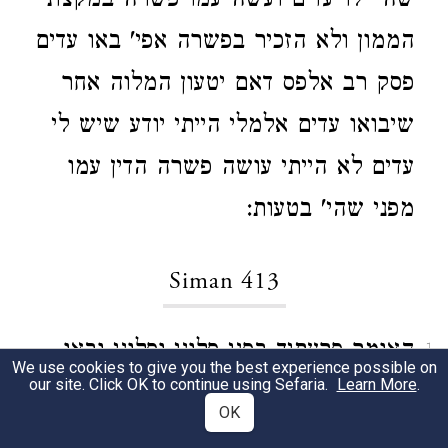
שהי' לו עדים ועשה עמו פשרה במקצת
הממון ולא הזכיר בפשרה אפי' באו עדים
פסק רב אלפס דאם יטעון המלוה אחר
שיבואו עדים אלמלי הייתי יודע שיש לי
עדים לא הייתי עושה פשרה הדין עמו
מפני שהי' בטעות:
Siman 413
האומר פרעתיך בפני פלוני ופלוני ובאו
1
We use cookies to give you the best experience possible on
our site. Click OK to continue using Sefaria.
Learn More
.
אותן ואמרו להד"מ נשבע ופטור כך פסק
OK
ריא"ז: