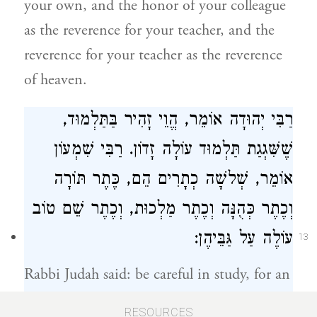
your own, and the honor of your colleague
as the reverence for your teacher, and the
reverence for your teacher as the reverence
of heaven.
רַבִּי יְהוּדָה
אוֹמֵר, הֱוֵי זָהִיר בַּתַּלְמוּד,
שֶׁשִּׁגְגַת תַּלְמוּד עוֹלָה זָדוֹן.
רַבִּי שִׁמְעוֹן
אוֹמֵר, שְׁלשָׁה כְתָרִים הֵם, כֶּתֶר תּוֹרָה
וְכֶתֶר כְּהֻנָּה וְכֶתֶר מַלְכוּת, וְכֶתֶר שֵׁם טוֹב
עוֹלֶה עַל גַּבֵּיהֶן:
13
Rabbi Judah
said: be careful in study, for an
error in study counts as deliberate sin.
RESOURCES