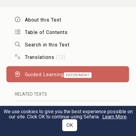
Rabbi Shimon
said: There are three crowns:
the crown of Torah, the crown of
About this Text
priesthood, and the crown of royalty, but
Table of Contents
the crown of a good name supersedes them
all.
Search in this Text
Translations
(
12
)
רַבִּי נְהוֹרַאי
אוֹמֵר, הֱוֵי גוֹלֶה לִמְקוֹם תּוֹרָה,
וְאַל תֹּאמַר שֶׁהִיא תָבֹא אַחֲרֶיךָ, שֶׁחֲבֵרֶיךָ
Guided Learning
EXPERIMENT
יְקַיְּמוּהָ בְיָדֶךָ. וְאֶל בִּינָתְךָ אַל תִּשָּׁעֵן (
משלי
RELATED TEXTS
):
ג
Commentary
(
104
)
EN
We use cookies to give you the best experience possible on
14
Rabbi Nehorai
said: go as a [voluntary]
our site. Click OK to continue using Sefaria.
Learn More
.
Tanakh
(
7
)
EN
OK
exile to a place of Torah and say not that it
Talmud
(
3
)
EN