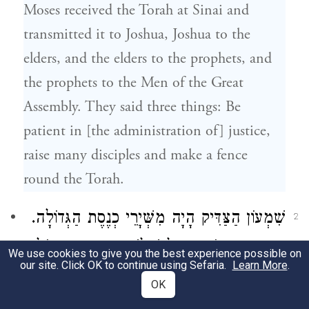
Moses
received the Torah at Sinai and
transmitted it to
Joshua
,
Joshua
to the
elders, and the elders to the prophets, and
the prophets to the Men of the Great
Assembly. They said three things: Be
patient in [the administration of] justice,
raise many disciples and make a fence
round the Torah.
שִׁמְעוֹן הַצַּדִּיק
הָיָה מִשְּׁיָרֵי כְנֶסֶת הַגְּדוֹלָה.
2
הוּא הָיָה אוֹמֵר, עַל שְׁלשָׁה דְבָרִים הָעוֹלָם
We use cookies to give you the best experience possible on
our site. Click OK to continue using Sefaria.
Learn More
.
עוֹמֵד, עַל הַתּוֹרָה וְעַל הָעֲבוֹדָה וְעַל
OK
גְּמִילוּת חֲסָדִים: