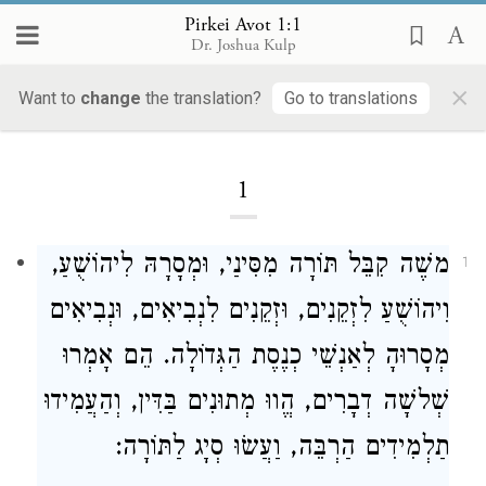
Pirkei Avot 1:1
Dr. Joshua Kulp
×
Pirkei Avot
Want to
change
the translation?
Go to translations
1
,
לִיהוֹשֻׁעַ
קִבֵּל תּוֹרָה מִסִּינַי, וּמְסָרָהּ
משֶׁה
1
וִיהוֹשֻׁעַ
לִזְקֵנִים, וּזְקֵנִים לִנְבִיאִים, וּנְבִיאִים
מְסָרוּהָ לְאַנְשֵׁי כְנֶסֶת הַגְּדוֹלָה. הֵם אָמְרוּ
שְׁלשָׁה דְבָרִים, הֱווּ מְתוּנִים בַּדִּין, וְהַעֲמִידוּ
תַלְמִידִים הַרְבֵּה, וַעֲשׂוּ סְיָג לַתּוֹרָה: