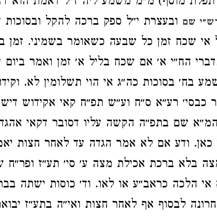
ו תפלת מוסף) מ״מ משמע ליה ז״ל דאמת הוא דזמ
ובעצרת י״ל ספק ברכה להקל ובסוכות ד
ש״י שם
 אי שכח זמן כל שבעה כשאומר בשמיני. זמן ב
דברי הח״י א׳ אם שכח בליל א׳ זמן ואמר ביום 
מע בח׳ בסוכות כה״ג אי הוי תשלומין לא. וקידו
 כבסי׳ רע״א ס״ח וע״ש תפ״ח קאי אקידוש דיש 
מ״א שם בתפ״ה הקשה עליו דסובר דקאי אהגדה
 כאן. ודע אם לא אמר הגדה עד לאחר חצות יא
צה בלא ברכת אכילת מצה ע׳ סי׳ תע״ז ופר״ח ש
אי הלכה כראב״ע או לאו. וד׳ כוסות ישתה בב
חרונה לבסוף אף לאחר חצות ואי״ה בתע״ז יבואר 