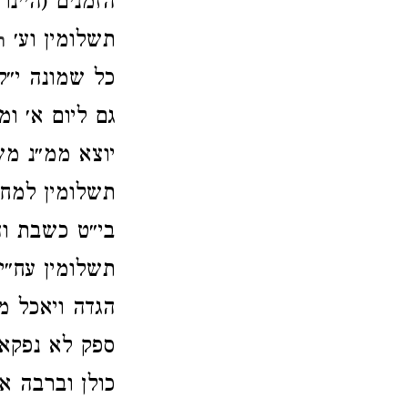
הזמנים (היינ
תשלומין וע׳
ר
כל שמונה י״ל
גם ליום א׳ ומ
יוצא ממ״נ מש
תשלומין למחר
בי״ט כשבת וה
תשלומין עח״י
הגדה ויאכל מ
ספק לא נפקא 
כולן וברבה א