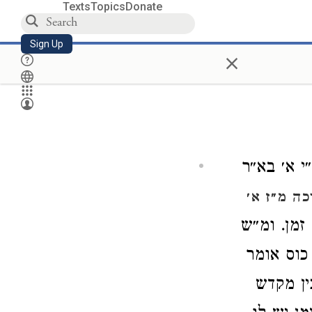
Texts
Topics
Donate
Sign Up
×
י א׳ בא״ר
כה מ״ז א׳
זמן. ומ״ש
כוס אומר
ין מקדש