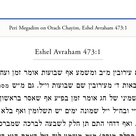
Peri Megadim on Orach Chayim, Eshel Avraham 473:1
Loading...
Eshel Avraham 473:1
 עירובין מ״ב ומשמע אף שבועות אומר זמן ועח״
ות ד׳ מעירובין שם שבועות וי״ל. גם מ״ש
מסו
שמיני של חג אומר זמן בפ״ע אף שאסר בראשון 
 ובח״ל י״ל שמונה ימים יש תשלומין ואף בלא 
. ואף דדחי התם תן חלק לשבעה לברכה שמברכ