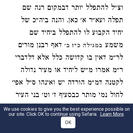
וצ״ל להתפלל יותר דבמקום רנה שם
תפלה ועא״ר א׳ כאן. והנה ביה״כ של
יחיד הקבוע לו להתפלל ביחיד שם
משמע
דאף רבנן מורים
במגילה כ״ז ב׳
לר״מ דאין בו קדושה כלל אלא דלדברי
ר״מ אמרו מ״ש ליחיד או מעיר נדולה
לקטנה דמ״מ הורדה יש ואינהו ס״ל אפי׳
לחול נמי מותר כבסעיף ז׳ וט׳ בני העיר
שלא בזט״ה או זט״ה שלא במא״ה בר
We use cookies to give you the best experience possible on
our site. Click OK to continue using Sefaria.
Learn More
.
מד׳ דברים וזט״ה במא״ה אפילו לד׳
OK