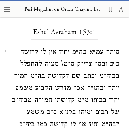
Peri Megadim on Orach Chayim, Eshel Avraham 153:1
Loading...
Eshel Avraham 153:1
סותר עמ״א בה״מ יחיד אין לו קדושה
1
כ״כ ובסי׳ צדי״ק סי׳ט\ מצוה להתפלל
בביה״מ וכתב שם דקדושת בה״מ חמור
יותר ובהג״ה אפי׳ מדרש הקבוע משמע
יחיד בביתו מ״מ קדושתו חמורה מביה״כ
של רבים ומיהו בקנ״א ס״ב משמע
דבה״מ יחיד אין לו קדושה כמו ביה״כ