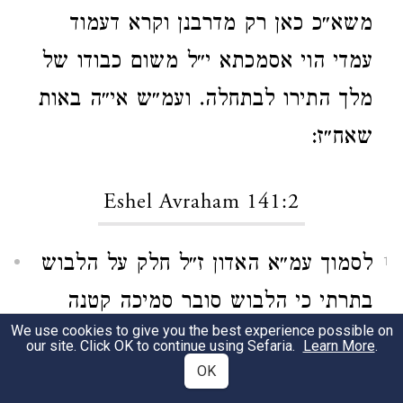
משא״כ כאן רק מדרבנן וקרא דעמוד
עמדי הוי אסמכתא י״ל משום כבודו של
מלך התירו לבתחלה. ועמ״ש אי״ה באות
שאח״ז:
Eshel Avraham 141:2
לסמוך עמ״א האדון ז״ל חלק על הלבוש
1
בתרתי כי הלבוש סובר סמיכה קטנה
We use cookies to give you the best experience possible on
(שאם יבטל לא יפול) מותר לגמרי
our site. Click OK to continue using Sefaria.
Learn More
.
OK
וסמיכה שאם ינטל יפול אפ״ה בעל בשר