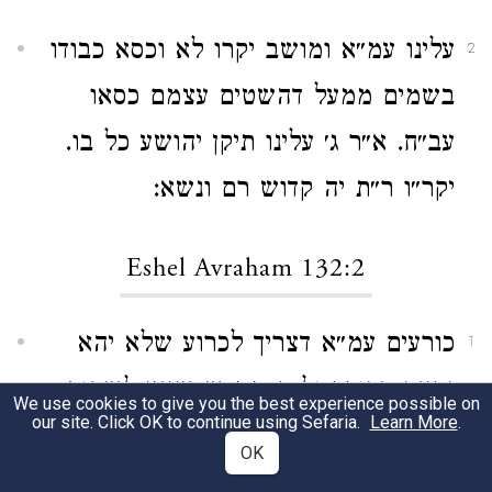
עלינו עמ״א ומושב יקרו לא וכסא כבודו
2
בשמים ממעל דהשטים עצמם כסאו
עב״ח. א״ר ג׳ עלינו תיקן יהושע כל בו.
יקר״ו ר״ת יה קדוש רם ונשא:
Eshel Avraham 132:2
כורעים עמ״א דצריך לכרוע שלא יהא
1
נראה ככופר ול״ק ממ״ש שאין לשחות
We use cookies to give you the best experience possible on
our site. Click OK to continue using Sefaria.
Learn More
.
כ״א מה שתקנו חז״ל כבסי׳ קי״ג ס״ג
OK
יע״ש בט״ז ומ״א: