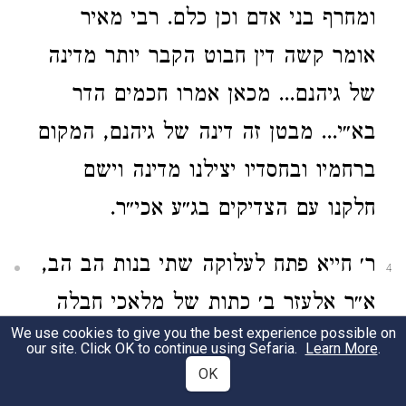
ומחרף בני אדם וכן כלם. רבי מאיר
אומר קשה דין חבוט הקבר יותר מדינה
של גיהנם... מכאן אמרו חכמים הדר
בא״י... מבטן זה דינה של גיהנם, המקום
ברחמיו ובחסדיו יצילנו מדינה וישם
חלקנו עם הצדיקים בג״ע אכי״ר.
ר׳ חייא פתח לעלוקה שתי בנות הב הב,
4
א״ר אלעזר ב׳ כתות של מלאכי חבלה
We use cookies to give you the best experience possible on
עומדים על פתח גיהנם ואומרים הב הב
our site. Click OK to continue using Sefaria.
Learn More
.
OK
אייתי אייתי וכו׳
(נכפלו פה הדברים המובאים