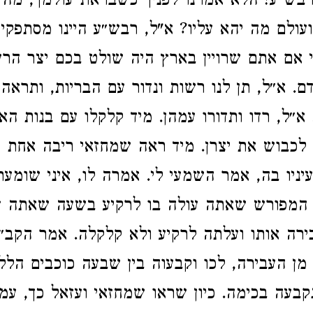
 רבש״ע! הלא אמרנו לפניך כשבראת עולמך, מה 
ועולם מה יהא עליו? א"ל, רבש״ע היינו מסתפקין 
פני אם אתם שרויין בארץ היה שולט בכם יצר הרע
ם. א״ל, תן לנו רשות ונדור עם הבריות, ותראה 
א״ל, רדו ותדורו עמהן. מיד קלקלו עם בנות הא
ו לכבוש את יצרן. מיד ראה שמחזאי ריבה אחת 
עיניו בה, אמר השמעי לי. אמרה לו, איני שומעת
המפורש שאתה עולה בו לרקיע בשעה שאתה זו
ירה אותו ועלתה לרקיע ולא קלקלה. אמר הקב״ה
ן העבירה, לכו וקבעוה בין שבעה כוכבים הלל
נקבעה בכימה. כיון שראו שמחזאי ועזאל כך, עמד