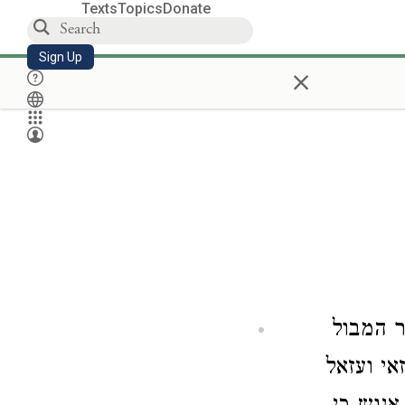
Texts
Topics
Donate
Sign Up
×
ר המבול
אי ועזאל