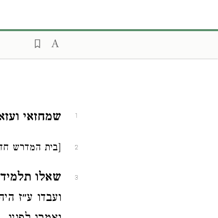
שמחזאי ועזא
1
[בית המדרש חדר ד'
2
שאלו תלמידי
3
ועבדו ע״ז הי