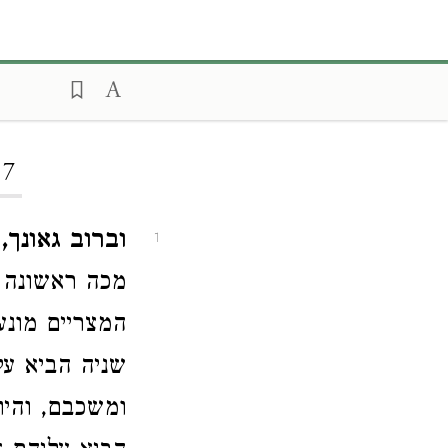
 7
וברוב גאונך,
א
1
מכה ראשונה ה
המצריים מונע
שניה הביא על
ומשכבם, והיו