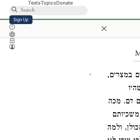
Texts
Topics
Donate
Sign Up
×
M
ם במצרים,
היו
ם דם. מכה
משכיותם
ולן, ולמה