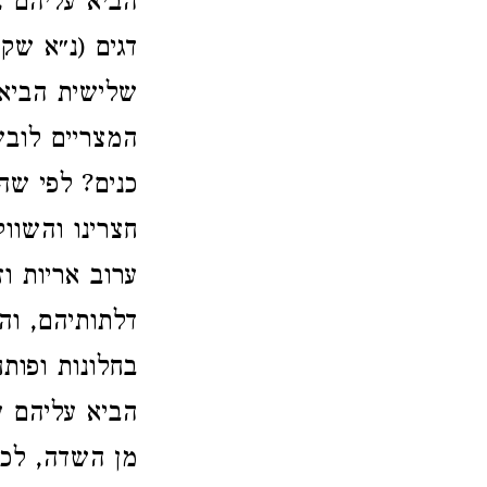
הביא עליהם צ
דגים (נ״א שק
שלישית הביא 
המצריים לובש
כנים? לפי שה
חצרינו והשוו
ערוב אריות וז
דלתותיהם, וה
בחלונות ופותח
הביא עליהם ע
מן השדה, לכך