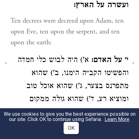
ועשרה על הארץ:
Ten decrees were decreed upon Adam, ten
upon Eve, ten upon the serpent, and ten
upon the earth:
י' על האדם:
א') היה לבוש כלי חמדה
4
והפשיטו הקב״ה הימנו, ב') שהוא
מתפרנס בצער, ג') שהוא אוכל טוב
ומוציא רע, ד') שהוא גולה ממקום
למקום, ה') ריח זיעה, ו') שיש בו יצה״ר,
We use cookies to give you the best experience possible on
our site. Click OK to continue using Sefaria.
Learn More
.
ז') ששלטה בו רימה ותולעה, ח')
OK
שנמסר למות שימיתוהו, ט') קצר ימים