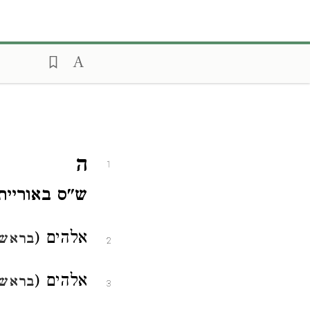
ה
1
ש"ס באוריית
אלהים (
בראשי
2
אלהים (
בראשי
3