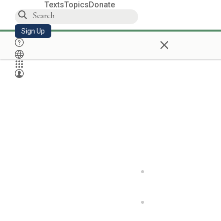
Texts
Topics
Donate
Sign Up
×