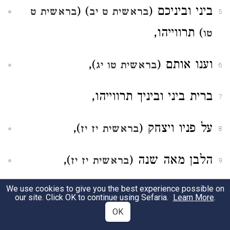
ביני וביניכם (
) (
בראשית ט יב
בראשית ט
5
) תרווייהו,
טו
וענו אותם (
),
בראשית טו יג
6
ברית ביני וביניך תרווייהו,
7
על פניו ויצחק (
),
בראשית יז יז
8
הלבן מאה שנה (
),
בראשית יז יז
9
We use cookies to give you the best experience possible on
לבני (
) (
)
בראשית כד ג
בראשית כד ד
10
our site. Click OK to continue using Sefaria.
Learn More
.
דואשה,
OK