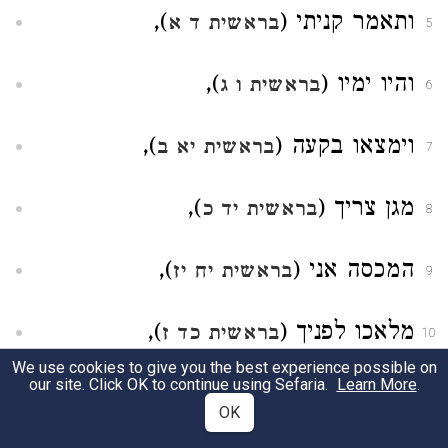
ותאמר קניתי (
),
בראשית ד א
5
והיו ימיו (
),
בראשית ו ג
6
וימצאו בקעה (
),
בראשית יא ב
7
מגן צריך (
),
בראשית יד כ
8
המכסה אני (
),
בראשית יח יז
9
מלאכו לפניך (
),
בראשית כד ז
10
We use cookies to give you the best experience possible on
our site. Click OK to continue using Sefaria.
Learn More
.
מנקתה (
),
בראשית כד נט
11
OK