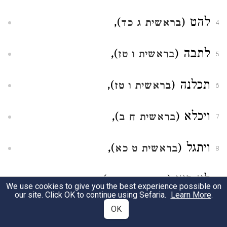
להט (
),
בראשית ג כד
4
לתבה (
),
בראשית ו טז
5
תכלנה (
),
בראשית ו טז
6
ויכלא (
),
בראשית ח ב
7
ויתגל (
),
בראשית ט כא
8
לא ראו (
),
בראשית ט כג
9
We use cookies to give you the best experience possible on
our site. Click OK to continue using Sefaria.
Learn More
.
עשה לו (
),
OK
בראשית ט כד
10