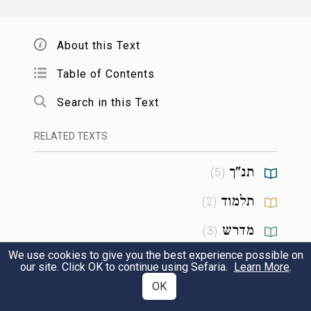
שנים עשר שקקים (שוקים קטנים), וכל
שקק ושקק היו בה שנים עשר רבוא
About this Text
ילדים וילדות שאין יודעים לא טוב ולא
Table of Contents
רע, וכל רחוב ורחוב היו בו שנים עשר
Search in this Text
מבואות וכל מבוי. ומבוי היו בו שנים
RELATED TEXTS
עשר חצרות, וכל חצר וחצר היו בה
תנ"ך
)
5
(
שנים עשר בתים, וכל בית ובית היו בו
תלמוד
)
2
(
שנים עשר גבורים וכל גבור וגבור היו לו
מדרש
)
3
(
שנים עשר בנים, והיה יונה עומד בשוק
We use cookies to give you the best experience possible on
our site. Click OK to continue using Sefaria.
Learn More
.
RESOURCES
אחד ומכריז והיה קולו הולך ער ארבעים
OK
פרסה, והיו שומעין קולו כל אנשי נינוה
Sheets
(
1
)