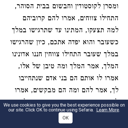
ומסרן לקוסטודין וחבשום בבית הסוהר,
התחילו צווחים, אמרו להם קרוביהם
למה תצעקו, המתינו עד שתרגישו במלך
כשעובר והוא יפדה אתכם, כיון שהרגישו
במלך שעובר התחילו צווחין חננו אדונינו
המלך, אמר המלך ומה טיבן של אלו,
אמרו לו אותם הם בני אדם שנתחייבו
לך, אמר להם ומה הם מבקשים, אמרו
לו שיצאו מבית האסורים, צוה המלך
We use cookies to give you the best experience possible on
our site. Click OK to continue using Sefaria.
Learn More
.
שיצאו, וכיון שיצאו התחילו מקלסים
OK
למלך, לכך נאמר אהבתי כי ישמע ה׳.