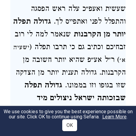
שעשית ואעפ״כ עלה ראש הפסגה
והתפלל לפני ואתפייס לך.
גדולה תפלה
יותר מן הקרבנות
שנאמר למה לי רוב
זבחיכם וכתיב גם כי תרבו תפלה (
ישעיה
) ר״ל אע״פ שהיא יותר חשובה מן
א׳
הקרבנות. גדולה תענית יותר מן הצדקה
שזו בגופו וזו בממונו.
גדולה תפלה
שבזכותה ישראל ניצולים מיד
אויביהם
וממיתה משונה ומן היסורין
We use cookies to give you the best experience possible on
our site. Click OK to continue using Sefaria.
Learn More
.
ומשיני החיות.
גדולה תפלה שבזכותה
OK