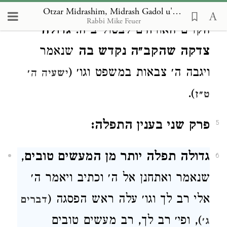
האורחים ומפני בטול ב״ה (
)
שבת פי״ט
Otzar Midrashim, Midrash Gadol u'Gedolah
Rabbi Mike Feuer
הקדים האורחים לבטול ב״ה.
גדולה
צדקה שהקב״ה נקדש בה
שנאמר
ויגבה ה׳ צבאות במשפט וגו׳ (
ישעיה ה׳
).
ט״ז
פרק שני בענין התפלה:
5
גדולה תפלה יותר מן המעשים טובים
,
6
שנאמר ואתחנן אל ה׳ וכתיב ויאמר ה׳
אלי רב לך וגו׳ עלה ראש הפסגה (
דברים
), ופי׳ רב לך, רב מעשים טובים
ג׳