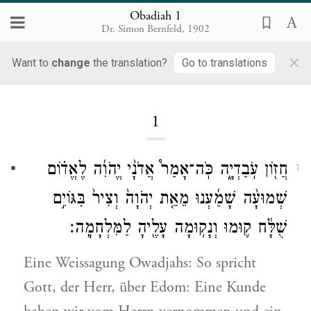
Obadiah 1
Dr. Simon Bernfeld, 1902
×
Obadiah
Want to
change
the translation?
Go to translations
1
חֲז֖וֹן עֹֽבַדְיָ֑ה כֹּֽה־אָמַר֩ אֲדֹנָ֨י יֱהֹוִ֜ה לֶאֱד֗וֹם
1
שְׁמוּעָ֨ה שָׁמַ֜עְנוּ מֵאֵ֤ת יְהֹוָה֙ וְצִיר֙ בַּגּוֹיִ֣ם
שֻׁלָּ֔ח ק֛וּמוּ וְנָק֥וּמָה עָלֶ֖יהָ לַמִּלְחָמָֽה׃
Eine Weissagung Owadjahs: So spricht
Gott, der Herr, über Edom: Eine Kunde