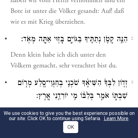
haben wir vom Herrn vernommen und ein
Bote ist unter die Völker gesandt: Auf! daß
wir es mit Krieg überziehen.
הִנֵּ֥ה קָטֹ֛ן נְתַתִּ֖יךָ בַּגּוֹיִ֑ם בָּז֥וּי אַתָּ֖ה מְאֹֽד׃
2
Denn klein habe ich dich unter den
Völkern gemacht, sehr verachtet bist du.
זְד֤וֹן לִבְּךָ֙ הִשִּׁיאֶ֔ךָ שֹׁכְנִ֥י בְחַגְוֵי־סֶ֖לַע מְר֣וֹם
3
שִׁבְתּ֑וֹ אֹמֵ֣ר בְּלִבּ֔וֹ מִ֥י יוֹרִדֵ֖נִי אָֽרֶץ׃
Aber dein trotziger Sinn hat dich verleitet.
We use cookies to give you the best experience possible on
our site. Click OK to continue using Sefaria.
Learn More
.
[Edom] weilt auf hohen Bergfelsen, in der
OK
Höhe seines Sitzes, deshalb dachte es: Wer