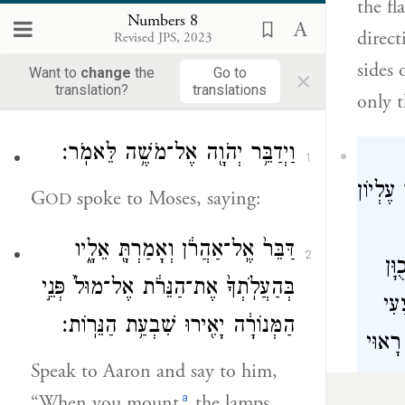
the fl
Numbers 8
8
direct
Revised JPS, 2023
sides
×
Want to
change
the
Go to
Beha'alotcha
translation?
translations
only 
וַיְדַבֵּ֥ר יְהֹוָ֖ה אֶל־מֹשֶׁ֥ה לֵּאמֹֽר׃
1
עֶלְיוֹן
G
spoke to Moses, saying:
OD
דַּבֵּר֙ אֶֽל־אַהֲרֹ֔ן וְאָמַרְתָּ֖ אֵלָ֑יו
2
ָּן
בְּהַעֲלֹֽתְךָ֙ אֶת־הַנֵּרֹ֔ת אֶל־מוּל֙ פְּנֵ֣י
עִי
הַמְּנוֹרָ֔ה יָאִ֖ירוּ שִׁבְעַ֥ת הַנֵּרֽוֹת׃
רָאוּי
Speak to Aaron and say to him,
ְּחַיֵּי
a
“When you mount
the lamps,