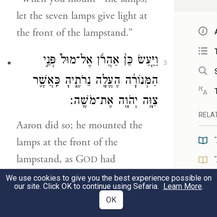
קִים
let the seven lamps give light at
ינִים
the front of the lampstand.”
וַיַּ֤עַשׂ כֵּן֙ אַהֲרֹ֔ן אֶל־מוּל֙ פְּנֵ֣י
3
),
צב
הַמְּנוֹרָ֔ה הֶעֱלָ֖ה נֵרֹתֶ֑יהָ כַּֽאֲשֶׁ֛ר
ּרַךְ
צִוָּ֥ה יְהֹוָ֖ה אֶת־מֹשֶֽׁה׃
ּם
RELA
Aaron did so; he mounted the
ֹ
lamps at the front of the
ד
lampstand, as G
had
OD
ו
commanded Moses.—
We use cookies to give you the best experience possible on
RESO
our site. Click OK to continue using Sefaria.
Learn More
.
עֲשֶׂה״
OK
וְזֶ֨ה מַעֲשֵׂ֤ה הַמְּנֹרָה֙ מִקְשָׁ֣ה זָהָ֔ב
4
), ּ