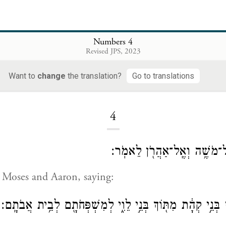
Numbers 4
Revised JPS, 2023
Want to
change
the translation?
Go to translations
Loading...
4
אֶל־מֹשֶׁ֥ה וְאֶֽל־אַהֲרֹ֖ן לֵאמֹֽר׃
 Moses and Aaron, saying:
ְנֵ֣י קְהָ֔ת מִתּ֖וֹךְ בְּנֵ֣י לֵוִ֑י לְמִשְׁפְּחֹתָ֖ם לְבֵ֥ית אֲבֹתָֽם׃