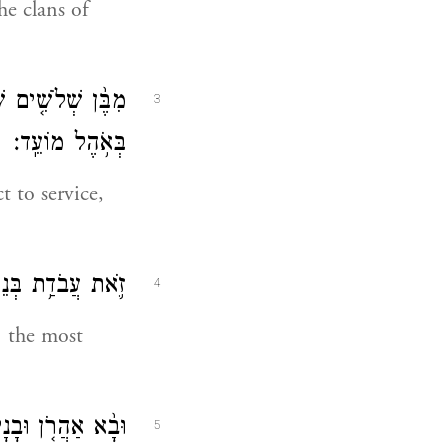
he clans of
מִבֶּ֨ן שְׁלֹשִׁ֤ים ש
3
בְּאֹ֥הֶל מוֹעֵֽד׃
t to service,
זֹ֛את עֲבֹדַ֥ת בְּנֵ
4
: the most
וּבָ֨א אַהֲרֹ֤ן וּבָנָי
5