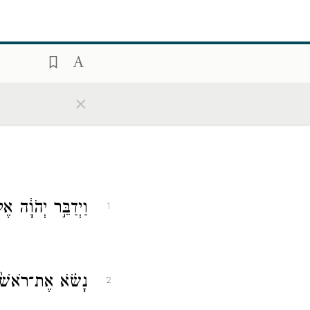
×
וַיְדַבֵּ֣ר יְהֹוָ֔ה 
1
נָשֹׂ֗א אֶת־רֹאשׁ֙ בּ
2