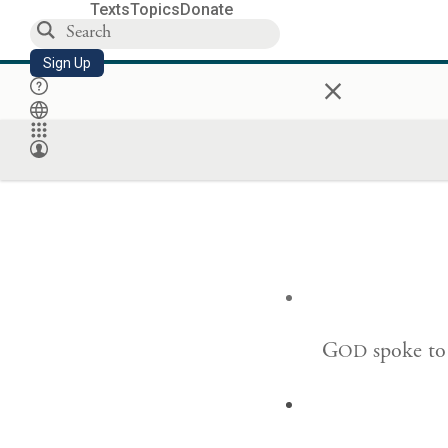
Texts
Topics
Donate
Sign Up
×
G
spoke to
OD