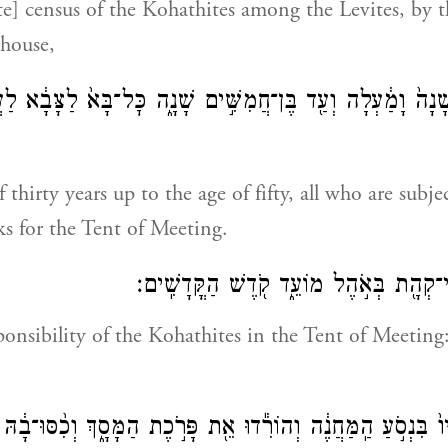
te] census of the Kohathites among the Levites, by t
 house,
ָׁנָה֙ וָמַ֔עְלָה וְעַ֖ד בֶּן־חֲמִשִּׁ֣ים שָׁנָ֑ה כׇּל־בָּא֙ לַצָּבָ֔א ל
 thirty years up to the age of fifty, all who are subjec
ks for the Tent of Meeting.
י־קְהָ֖ת בְּאֹ֣הֶל מוֹעֵ֑ד קֹ֖דֶשׁ הַקֳּדָשִֽׁים׃
sponsibility of the Kohathites in the Tent of Meeting
ו֙ בִּנְסֹ֣עַ הַֽמַּחֲנֶ֔ה וְהוֹרִ֕דוּ אֵ֖ת פָּרֹ֣כֶת הַמָּסָ֑ךְ וְכִ֨סּוּ־בָ֔ה