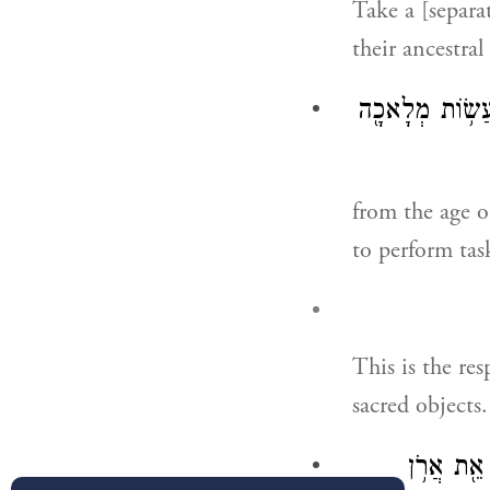
Take a [separa
their ancestral
ַעֲשׂ֥וֹת מְלָאכָ֖ה
from the age of
to perform tas
This is the re
sacred objects.
ּ אֵ֖ת אֲרֹ֥ן