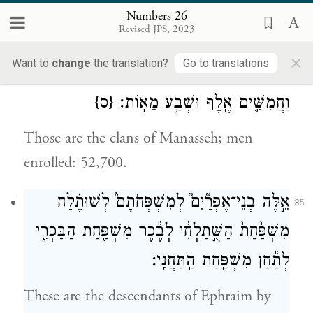
Zelophehad’s daughters were Mahlah,
Numbers 26
Revised JPS, 2023
Noah, Hoglah, Milcah, and Tirzah.—
×
Want to
change
the translation?
Go to translations
אֵ֖לֶּה מִשְׁפְּחֹ֣ת מְנַשֶּׁ֑ה וּפְקֻ֣דֵיהֶ֔ם שְׁנַ֧יִם
34
וַחֲמִשִּׁ֛ים אֶ֖לֶף וּשְׁבַ֥ע מֵאֽוֹת׃
{ס}
Those are the clans of Manasseh; men
enrolled: 52,700.
אֵ֣לֶּה בְנֵי־אֶפְרַ֘יִם֮ לְמִשְׁפְּחֹתָם֒ לְשׁוּתֶ֗לַח
35
מִשְׁפַּ֙חַת֙ הַשֻּׁ֣תַלְחִ֔י לְבֶ֕כֶר מִשְׁפַּ֖חַת הַבַּכְרִ֑י
לְתַ֕חַן מִשְׁפַּ֖חַת הַֽתַּחֲנִֽי׃
These are the descendants of Ephraim by