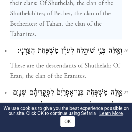
their clans: Of Shuthelah, the clan of the
Shuthelahites; of Becher, the clan of the
Becherites; of Tahan, the clan of the
Tahanites.
וְאֵ֖לֶּה בְּנֵ֣י שׁוּתָ֑לַח לְעֵרָ֕ן מִשְׁפַּ֖חַת הָעֵרָנִֽי׃
36
These are the descendants of Shuthelah: Of
Eran, the clan of the Eranites.
אֵ֣לֶּה מִשְׁפְּחֹ֤ת בְּנֵי־אֶפְרַ֙יִם֙ לִפְקֻ֣דֵיהֶ֔ם שְׁנַ֧יִם
37
וּשְׁלֹשִׁ֛ים אֶ֖לֶף וַחֲמֵ֣שׁ מֵא֑וֹת אֵ֥לֶּה בְנֵי־יוֹסֵ֖ף
We use cookies to give you the best experience possible on
our site. Click OK to continue using Sefaria.
Learn More
.
לְמִשְׁפְּחֹתָֽם׃
{ס}
OK