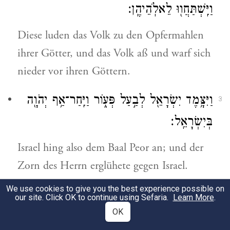
וַיִּֽשְׁתַּחֲו֖וּ לֵאלֹֽהֵיהֶֽן׃
Diese luden das Volk zu den Opfermahlen
ihrer Götter, und das Volk aß und warf sich
nieder vor ihren Göttern.
וַיִּצָּ֥מֶד יִשְׂרָאֵ֖ל לְבַ֣עַל פְּע֑וֹר וַיִּֽחַר־אַ֥ף יְהֹוָ֖ה
3
בְּיִשְׂרָאֵֽל׃
Israel hing also dem Baal Peor an; und der
Zorn des Herrn erglühete gegen Israel.
We use cookies to give you the best experience possible on
וַיֹּ֨אמֶר יְהֹוָ֜ה אֶל־מֹשֶׁ֗ה קַ֚ח אֶת־כׇּל־רָאשֵׁ֣י
4
our site. Click OK to continue using Sefaria.
Learn More
.
OK
הָעָ֔ם וְהוֹקַ֥ע אוֹתָ֛ם לַיהֹוָ֖ה נֶ֣גֶד הַשָּׁ֑מֶשׁ