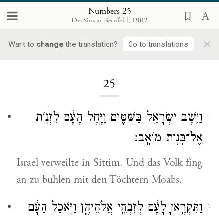
Numbers 25
Dr. Simon Bernfeld, 1902
×
Want to
change
the translation?
Go to translations
Loading...
25
וַיֵּ֥שֶׁב יִשְׂרָאֵ֖ל בַּשִּׁטִּ֑ים וַיָּ֣חֶל הָעָ֔ם לִזְנ֖וֹת
1
אֶל־בְּנ֥וֹת מוֹאָֽב׃
Israel verweilte in Sittim. Und das Volk fing
an zu buhlen mit den Töchtern Moabs.
וַתִּקְרֶ֣אןָ לָעָ֔ם לְזִבְחֵ֖י אֱלֹהֵיהֶ֑ן וַיֹּ֣אכַל הָעָ֔ם
2