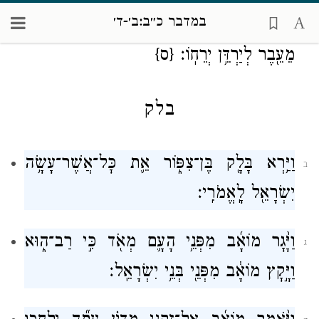
במדבר כ״ב:ב׳-ד׳
וַיִּסְע֖וּ בְּנֵ֣י יִשְׂרָאֵ֑ל וַֽיַּחֲנוּ֙ בְּעַֽרְב֣וֹת מוֹאָ֔ב
א
מֵעֵ֖בֶר לְיַרְדֵּ֥ן יְרֵחֽוֹ׃
{ס}
בלק
וַיַּ֥רְא בָּלָ֖ק בֶּן־צִפּ֑וֹר אֵ֛ת כׇּל־אֲשֶׁר־עָשָׂ֥ה
ב
יִשְׂרָאֵ֖ל לָֽאֱמֹרִֽי׃
וַיָּ֨גׇר מוֹאָ֜ב מִפְּנֵ֥י הָעָ֛ם מְאֹ֖ד כִּ֣י רַב־ה֑וּא
ג
וַיָּ֣קׇץ מוֹאָ֔ב מִפְּנֵ֖י בְּנֵ֥י יִשְׂרָאֵֽל׃