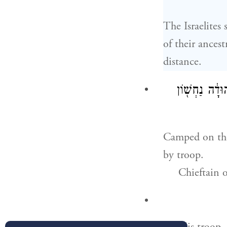
The Israelites
of their ances
distance.
ּדָ֔ה נַחְשׁ֖וֹן
Camped on the 
by troop.
Chieftain 