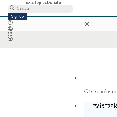
Texts
Topics
Donate
Sign Up
×
G
spoke to
OD
ְאֹֽהֶל־מוֹעֵ֖ד