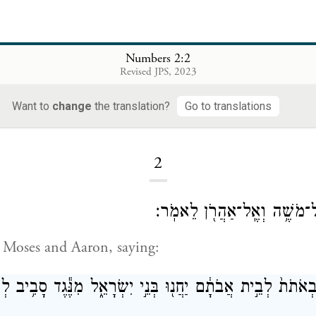
Numbers 2:2
Revised JPS, 2023
Want to
change
the translation?
Go to translations
Loading...
2
אֶל־מֹשֶׁ֥ה וְאֶֽל־אַהֲרֹ֖ן לֵאמֹֽר׃
 Moses and Aaron, saying:
בְאֹתֹת֙ לְבֵ֣ית אֲבֹתָ֔ם יַחֲנ֖וּ בְּנֵ֣י יִשְׂרָאֵ֑ל מִנֶּ֕גֶד סָבִ֥יב ל