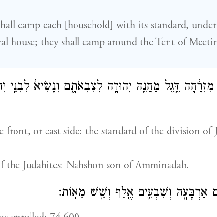
 shall camp each [household] with its standard, unde
tral house; they shall camp around the Tent of Meetin
מִזְרָ֔חָה דֶּ֛גֶל מַחֲנֵ֥ה יְהוּדָ֖ה לְצִבְאֹתָ֑ם וְנָשִׂיא֙ לִבְנֵ֣י יְהו
front, or east side: the standard of the division of 
of the Judahites: Nahshon son of Amminadab.
ֶ֑ם אַרְבָּעָ֧ה וְשִׁבְעִ֛ים אֶ֖לֶף וְשֵׁ֥שׁ מֵאֽוֹת׃