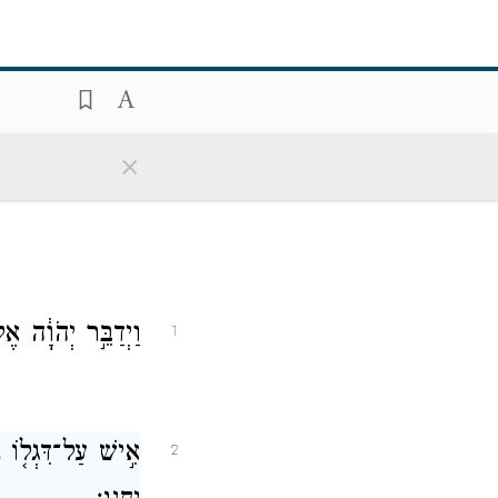
×
וַיְדַבֵּ֣ר יְהֹוָ֔ה 
1
אִ֣ישׁ עַל־דִּגְל֤וֹ 
2