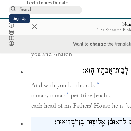
Texts
Topics
Donate
Sign Up
×
from the age of twenty years and upwa
Num
The Schocken Bible
everyone going out to the armed-forces
*
you are to count them [for battle]
acco
Want to
change
the translat
you and Aharon.
שׁ לְבֵית־אֲבֹתָ֖יו הֽוּא׃
*
And with you let there be
*
a man, a man
per tribe [each],
each head of his Fathers’ House he is [t
֑ם לִרְאוּבֵ֕ן אֱלִיצ֖וּר בֶּן־שְׁדֵיאֽוּר׃