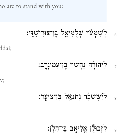
o are to stand with you:
לְשִׁמְע֕וֹן שְׁלֻמִיאֵ֖ל בֶּן־צוּרִֽישַׁדָּֽי׃
6
ddai;
לִֽיהוּדָ֕ה נַחְשׁ֖וֹן בֶּן־עַמִּינָדָֽב׃
7
v;
לְיִ֨שָּׂשכָ֔ר נְתַנְאֵ֖ל בֶּן־צוּעָֽר׃
8
לִזְבוּלֻ֕ן אֱלִיאָ֖ב בֶּן־חֵלֹֽן׃
9