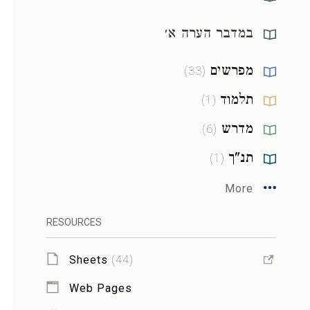
במדבר הערה א׳
מפרשים
)
33
(
תלמוד
)
1
(
מדרש
)
6
(
תנ"ך
)
1
(
More
RESOURCES
Sheets
(
44
)
Web Pages