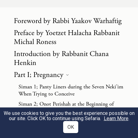
תשובה
2
הדימום בעקבות הלידה נמשך בממוצע
Foreword by Rabbi Yaakov Warhaftig
Preface by Yoetzet Halacha Rabbanit
כ-4 שבועות, ועד לשמונה שבועות
Michal Roness
הדימום אינו נחשב חריג. לקראת הסוף,
Introduction by Rabbanit Chana
הדימומים הופכים קלים ואף מצוי
Henkin
שנפסקים ומתחדשים שוב לפני שפוסקים
Part I; Pregnancy
כליל, ובשל כך עלולים להקשות על
Siman 1; Panty Liners during the Seven Neki'im
When Trying to Conceive
הטהרה. לכן ליולדת נדרשת סבלנות עד
Siman 2; Onot Perishah at the Beginning of
לטבילתה.
Pregnancy
We use cookies to give you the best experience possible on
our site. Click OK to continue using Sefaria.
Learn More
.
Siman 3; Blood in Urine during Pregnancy
OK
עברת לידה לא קלה, והאיזור כנראה
3
Siman 4; Spotting and Bleeding during