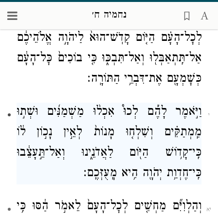
נחמיה ח׳
הַכֹּהֵ֣ן
הַסֹּפֵ֡ר וְהַלְוִיִּם֩ הַמְּבִינִ֨ים אֶת־הָעָ֜ם
׀
לְכׇל־הָעָ֗ם הַיּ֤וֹם קָדֹֽשׁ־הוּא֙ לַיהֹוָ֣ה אֱלֹהֵיכֶ֔ם
אַל־תִּֽתְאַבְּל֖וּ וְאַל־תִּבְכּ֑וּ כִּ֤י בוֹכִים֙ כׇּל־הָעָ֔ם
כְּשׇׁמְעָ֖ם אֶת־דִּבְרֵ֥י הַתּוֹרָֽה׃
וַיֹּ֣אמֶר לָהֶ֡ם לְכוּ֩ אִכְל֨וּ מַשְׁמַנִּ֜ים וּשְׁת֣וּ
י
מַֽמְתַקִּ֗ים וְשִׁלְח֤וּ מָנוֹת֙ לְאֵ֣ין נָכ֣וֹן ל֔וֹ
כִּֽי־קָד֥וֹשׁ הַיּ֖וֹם לַאֲדֹנֵ֑ינוּ וְאַל־תֵּ֣עָצֵ֔בוּ
כִּֽי־חֶדְוַ֥ת יְהֹוָ֖ה הִ֥יא מָֽעֻזְּכֶֽם׃
וְהַלְוִיִּ֞ם מַחְשִׁ֤ים לְכׇל־הָעָם֙ לֵאמֹ֣ר הַ֔סּוּ כִּ֥י
יא