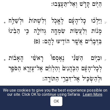
הַיּ֖וֹם קָדֹ֑שׁ וְאַל־תֵּעָצֵֽבוּ׃
וַיֵּלְכ֨וּ כׇל־הָעָ֜ם לֶאֱכֹ֤ל וְלִשְׁתּוֹת֙ וּלְשַׁלַּ֣ח
יב
מָנ֔וֹת וְלַעֲשׂ֖וֹת שִׂמְחָ֣ה גְדוֹלָ֑ה כִּ֤י הֵבִ֙ינוּ֙
בַּדְּבָרִ֔ים אֲשֶׁ֥ר הוֹדִ֖יעוּ לָהֶֽם׃
{פ}
וּבַיּ֣וֹם הַשֵּׁנִ֡י נֶאֶסְפוּ֩ רָאשֵׁ֨י הָאָב֜וֹת
יג
לְכׇל־הָעָ֗ם הַכֹּֽהֲנִים֙ וְהַלְוִיִּ֔ם אֶל־עֶזְרָ֖א הַסֹּפֵ֑ר
וּלְהַשְׂכִּ֖יל אֶל־דִּבְרֵ֥י הַתּוֹרָֽה׃
We use cookies to give you the best experience possible on
.
Learn More
וַֽיִּמְצְא֖וּ כָּת֣וּב בַּתּוֹרָ֑ה אֲשֶׁ֨ר צִוָּ֤ה יְהֹוָה֙
our site. Click OK to continue using Sefaria.
יד
OK
בְּיַד־מֹשֶׁ֔ה אֲשֶׁר֩ יֵשְׁב֨וּ בְנֵֽי־יִשְׂרָאֵ֧ל בַּסֻּכּ֛וֹת