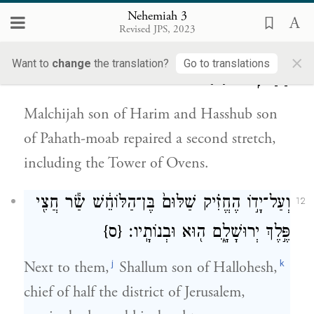
Nehemiah 3
מִדָּ֣ה שֵׁנִ֗ית הֶחֱזִיק֙ מַלְכִּיָּ֣ה בֶן־חָרִ֔ם וְחַשּׁ֖וּב
11
Revised JPS, 2023
בֶּן־פַּחַ֣ת מוֹאָ֑ב וְאֵ֖ת מִגְדַּ֥ל
×
Want to
change
the translation?
Go to translations
הַתַּנּוּרִֽים׃
{ס}
Malchijah son of Harim and Hasshub son
of Pahath-moab repaired a second stretch,
including the Tower of Ovens.
וְעַל־יָד֣וֹ הֶחֱזִ֗יק שַׁלּוּם֙ בֶּן־הַלּוֹחֵ֔שׁ שַׂ֕ר חֲצִ֖י
12
פֶּ֣לֶךְ יְרוּשָׁלָ֑͏ִם ה֖וּא וּבְנוֹתָֽיו׃
{ס}
j
k
Next to them,
Shallum son of Hallohesh,
chief of half the district of Jerusalem,