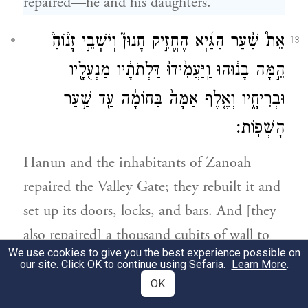
repaired—he and his daughters.
אֵת֩ שַׁ֨עַר הַגַּ֜יְא הֶחֱזִ֣יק חָנוּן֮ וְיֹשְׁבֵ֣י זָנ֒וֹחַ֒
13
הֵ֣מָּה בָנ֔וּהוּ וַֽיַּעֲמִ֙ידוּ֙ דַּלְתֹתָ֔יו מַנְעֻלָ֖יו
וּבְרִיחָ֑יו וְאֶ֤לֶף אַמָּה֙ בַּחוֹמָ֔ה עַ֖ד שַׁ֥עַר
הָשְׁפֽוֹת׃
Hanun and the inhabitants of Zanoah
repaired the Valley Gate; they rebuilt it and
set up its doors, locks, and bars. And [they
also repaired] a thousand cubits of wall to
We use cookies to give you the best experience possible on
the Dung Gate.
our site. Click OK to continue using Sefaria.
Learn More
.
OK
וְאֵ֣ת
׀
שַׁ֣עַר הָאַשְׁפּ֗וֹת הֶחֱזִיק֙ מַלְכִּיָּ֣ה
14