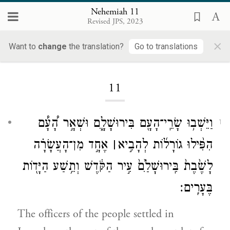
Nehemiah 11
Revised JPS, 2023
×
Want to
change
the translation?
Go to translations
Loading...
11
וַיֵּשְׁב֥וּ שָׂרֵֽי־הָעָ֖ם בִּירוּשָׁלָ֑͏ִם וּשְׁאָ֣ר הָ֠עָ֠ם
1
הִפִּ֨ילוּ גוֹרָל֜וֹת לְהָבִ֣יא
׀
אֶחָ֣ד מִן־הָעֲשָׂרָ֗ה
לָשֶׁ֙בֶת֙ בִּֽירוּשָׁלַ֙͏ִם֙ עִ֣יר הַקֹּ֔דֶשׁ וְתֵ֥שַׁע הַיָּד֖וֹת
בֶּעָרִֽים׃
The officers of the people settled in