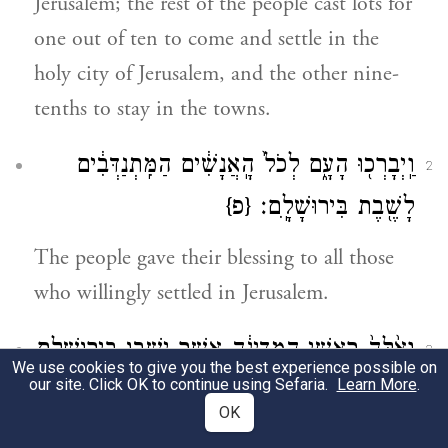
Jerusalem; the rest of the people cast lots for
one out of ten to come and settle in the
holy city of Jerusalem, and the other nine-
tenths to stay in the towns.
וַֽיְבָרְכ֖וּ הָעָ֑ם לְכֹל֙ הָֽאֲנָשִׁ֔ים הַמִּֽתְנַדְּבִ֔ים
2
לָשֶׁ֖בֶת בִּירוּשָׁלָֽ͏ִם׃
{פ}
The people gave their blessing to all those
who willingly settled in Jerusalem.
וְאֵ֙לֶּה֙ רָאשֵׁ֣י הַמְּדִינָ֔ה אֲשֶׁ֥ר יָשְׁב֖וּ בִּירוּשָׁלָ֑͏ִם
3
We use cookies to give you the best experience possible on
our site. Click OK to continue using Sefaria.
Learn More
.
וּבְעָרֵ֣י יְהוּדָ֗ה יָֽשְׁב֞וּ אִ֤ישׁ בַּאֲחֻזָּתוֹ֙ בְּעָ֣רֵיהֶ֔ם
OK
יִשְׂרָאֵ֤ל הַכֹּהֲנִים֙ וְהַלְוִיִּ֣ם וְהַנְּתִינִ֔ים וּבְנֵ֖י