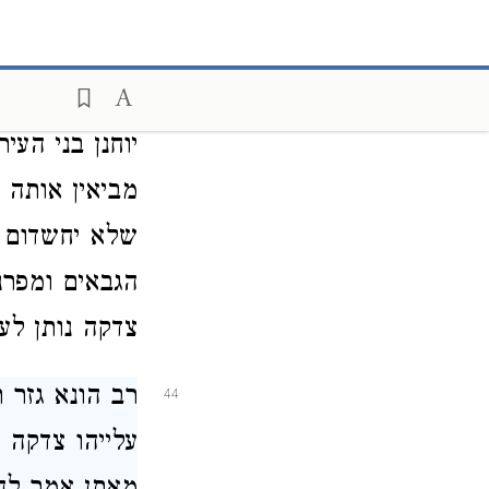
כמו שמשמע לפ
עניים שהקרובי
מוטל עשה דוח
יוחנן בני העי
מביאין אותה ע
שלא יחשדום ש
הגבאים ומפרנ
צדקה נותן לענ
רב הונא גזר 
44
עלייהו צדקה ו