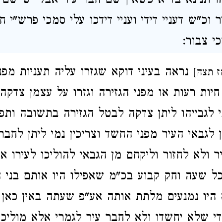
 תנינא בד"א כשאין שם חבר עיר אבל יש שם 
 וכ"ש דעניי דידי ועניי דידכו עלי סמכי פרש"י ח
 צבור:
נראה בעיני דוקא שגזרו עליה תעניות מפנ
ז תצה]
ות רעות או מפני הגזירה וגזרו על עצמן צדקה ו
י לגבייהו ליתן צדקה לבטל הגזירה בתשובה ותפ
ן לגבאי העיר מפני החשד וצריכין נמי ליתן לחבר
ר ולא לחזור וליקחם מן הגבאי להוליכו לעירו א
 כל שעה וחק קבוע בכ"מ שאפילו היו אותם בני 
 היו נמנעים מלתת אותה אע"פ שעתה באין כאן א
כדי שלא יחשדו ולא לחבר עיר לגמרי אלא מוליכי