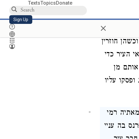
קה לסתם
Texts
Topics
Donate
סם ועליו
Sign Up
×
 בב"ח א"ר
כשהן חוזרין
י העיר כדי
אותם מן
ופסקו עליו
מאתיה רמי
רנס בה עניי