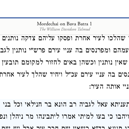
י' ראשון ושמעינן נמי מהכא דאדם שנותן צד
ם עניים זוכים בה הואיל והגבאי אינו חייב לפרנ
Mordechai on Bava Batra 1
י אחיך עמך הרי הם זוכים בהן.
א"ר
פ' בני העיר
The William Davidson Talmud
ר שהלכו לעיר אחרת ופסקו עליהם צדקה נותנים ו
מהם ומפרנסים בה עניי עירם פרש"י נותנין לגבא
אין נותנין וכשהן באים לחזור למקומם תובעין 
סים בה עניי עירם עכ"ל ויחיד שהלך לעיר אחרת 
יי אותה העיר:
תעניתא עאל לגביה רב הונא בר חנילאי וכל בני 
יהבו כי בעו למיתי אמרו ליתבינהו מר ניהלן ונפ