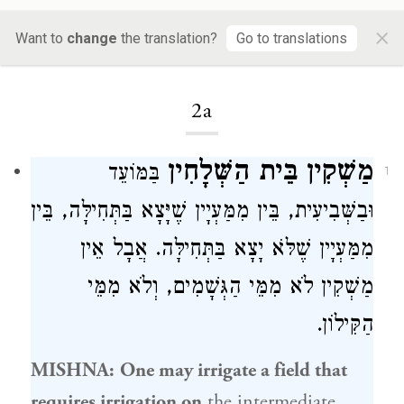
×
Moed Katan
Want to
change
the translation?
Go to translations
2a
מַשְׁקִין בֵּית הַשְּׁלָחִין
בַּמּוֹעֵד
1
וּבַשְּׁבִיעִית, בֵּין מִמַּעְיָין שֶׁיָּצָא בַּתְּחִילָּה, בֵּין
מִמַּעְיָין שֶׁלֹּא יָצָא בַּתְּחִילָּה. אֲבָל אֵין
מַשְׁקִין לֹא מִמֵּי הַגְּשָׁמִים, וְלֹא מִמֵּי
הַקִּילוֹן.
MISHNA:
One may irrigate a field that
requires irrigation on
the intermediate