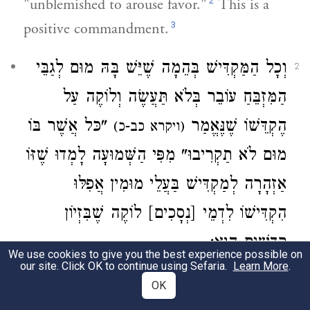
2
"unblemished to arouse favor."
This is a
3
positive commandment.
וְכָל הַמַּקְדִּישׁ בְּהֵמָה שֶׁיֵּשׁ בָּהּ מוּם לְגַבֵּי
2
הַמִּזְבֵּחַ עוֹבֵר בְּלֹא תַּעֲשֶׂה וְלוֹקֶה עַל
הֶקְדֵּשׁוֹ שֶׁנֶּאֱמַר
"כּל אֲשֶׁר בּוֹ
(ויקרא כב-כ)
מוּם לֹא תַקְרִיבוּ" מִפִּי הַשְּׁמוּעָה לָמְדוּ שֶׁזּוֹ
אַזְהָרָה לְמַקְדִּישׁ בַּעֲלֵי מוּמִין אֲפִלּוּ
הִקְדִּישׁוֹ לִדְמֵי [נְסָכִים] לוֹקֶה שֶׁבִּזְיוֹן
קָדָשִׁים הוּא:
We use cookies to give you the best experience possible on
our site. Click OK to continue using Sefaria.
Learn More
.
[Conversely,] anyone who consecrates a
OK
blemished animal for the altar violates a