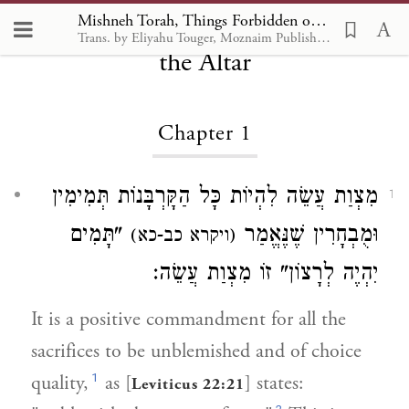
Mishneh Torah, Things Forbidden on
Mishneh Torah, Things Forbidden on the Altar 1
Trans. by Eliyahu Touger, Moznaim Publishing
the Altar
Chapter 1
מִצְוַת עֲשֵׂה לִהְיוֹת כָּל הַקָּרְבָּנוֹת תְּמִימִין
1
וּמֻבְחָרִין שֶׁנֶּאֱמַר
"תָּמִים
(ויקרא כב-כא)
יִהְיֶה לְרָצוֹן" זוֹ מִצְוַת עֲשֵׂה:
It is a positive commandment for all the
sacrifices to be unblemished and of choice
1
quality,
as [
] states:
Leviticus 22:21