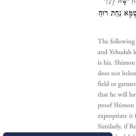
רִישָׁהּ לְלֵוִי
ֶׁמָּא נַחַת רוּחַ
The following 
and Yehudah lo
is his. Shimon
does not belon
field or garme
that he will ha
proof Shimon u
expropriate it
Similarly, if R