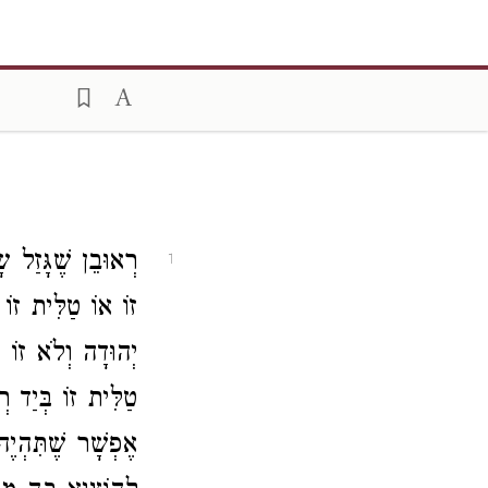
רְאוּבֵן שֶׁגָּזַל 
1
זוֹ אוֹ טַלִּית זוֹ
יְהוּדָה וְלֹא זוֹ 
טַלִּית זוֹ בְּיַד רְא
אֶפְשָׁר שֶׁתִּהְיֶה