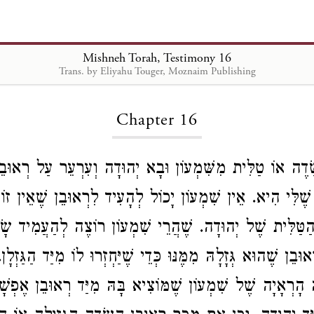
Mishneh Torah, Testimony 16
Trans. by Eliyahu Touger, Moznaim Publishing
Loading...
Chapter 16
שָׂדֶה אוֹ טַלִּית מִשִּׁמְעוֹן וּבָא יְהוּדָה וְעִרְעֵר עַל רְאוּב
 שֶׁלִּי הִיא. אֵין שִׁמְעוֹן יָכוֹל לְהָעִיד לִרְאוּבֵן שֶׁאֵין זוֹ
הַטַּלִּית שֶׁל יְהוּדָה. שֶׁהֲרֵי שִׁמְעוֹן רוֹצֶה לְהַעֲמִיד שָׂ
וּבֵן שֶׁהוּא גְּזָלָהּ מִמֶּנּוּ כְּדֵי שֶׁיַּחְזְרוּ לוֹ מִיַּד הַגַּזְלָן
 הָרְאָיָה שֶׁל שִׁמְעוֹן שֶׁמּוֹצִיא בָּהּ מִיַּד רְאוּבֵן אֶפְשָׁ