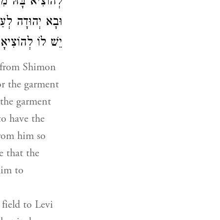
לְהוֹצִיא בָּהּ מִיּ
וּבָא יְהוּדָה לְעַ
יֵשׁ לוֹ לְהוֹצִיאָ:
t from Shimon
or the garment
r the garment
to have the
from him so
e that the
him to
 field to Levi