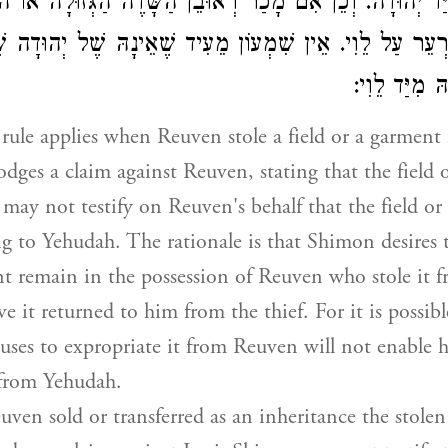
ַד יְהוּדָה. וְכֵן אִם מָכַר רְאוּבֵן הַשָּׂדֶה הַגְּזוּלָה אוֹ הוֹ
רְעֵר עַל לֵוִי. אֵין שִׁמְעוֹן מֵעִיד שֶׁאֵינָהּ שֶׁל יְהוּדָה ש
הּ מִיַּד לֵוִי
rule applies when Reuven stole a field or a garmen
dges a claim against Reuven, stating that the field 
 may not testify on Reuven's behalf that the field o
g to Yehudah. The rationale is that Shimon desires 
nt remain in the possession of Reuven who stole it 
ve it returned to him from the thief. For it is possibl
ses to expropriate it from Reuven will not enable 
 from Yehudah.
euven sold or transferred as an inheritance the stolen