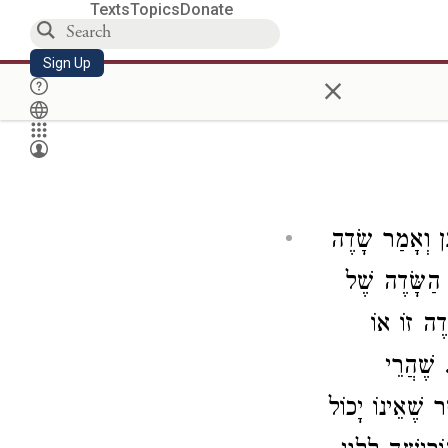
Texts
Topics
Donate
Sign Up
×
ֵן וְאָמַר שָׂדֶה
 הַשָּׂדֶה שֶׁל
דֶה זוֹ אוֹ
. שֶׁהֲרֵי
ר שֶׁאֵינוֹ יָכוֹל