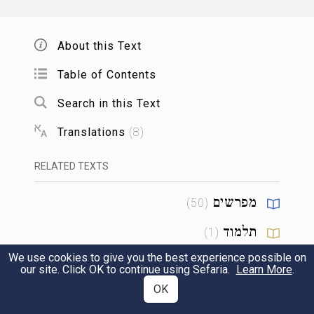
רִבּוֹן הָעוֹלָמִים. כָּל אֶחָד מֵחֲמִשָּׁה אֵלּוּ הוּא
מִין:
About this Text
Table of Contents
שְׁלֹשָׁה הֵן הַנִּקְרָאִים אֶפִּיקוֹרְסִין. הָאוֹמֵר
ח
Search in this Text
שֶׁאֵין שָׁם נְבוּאָה כְּלָל וְאֵין שָׁם מַדָּע
Translations
(
8
)
שֶׁמַּגִּיעַ מֵהַבּוֹרֵא לְלֵב בְּנֵי הָאָדָם.
RELATED TEXTS
וְהַמַּכְחִישׁ נְבוּאָתוֹ שֶׁל משֶׁה רַבֵּנוּ.
מפרשים
וְהָאוֹמֵר שֶׁאֵין הַבּוֹרֵא יוֹדֵעַ מַעֲשֵׂה בְּנֵי
)
50
(
תלמוד
הָאָדָם. כָּל אֶחָד מִשְּׁלֹשָׁה אֵלּוּ הֵן
)
1
(
We use cookies to give you the best experience possible on
הלכה
אֶפִּיקוֹרוֹסִים. שְׁלֹשָׁה הֵן הַכּוֹפְרִים בַּתּוֹרָה.
)
3
(
our site. Click OK to continue using Sefaria.
Learn More
.
OK
מחשבת ישראל
הָאוֹמֵר שֶׁאֵין הַתּוֹרָה מֵעִם ה' אֲפִלּוּ פָּסוּק
)
1
(