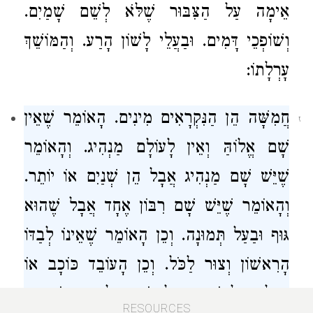
אֵימָה עַל הַצִּבּוּר שֶׁלֹּא לְשֵׁם שָׁמַיִם.
וְשׁוֹפְכֵי דָּמִים. וּבַעֲלֵי לָשׁוֹן הָרַע. וְהַמּוֹשֵׁךְ
עָרְלָתוֹ:
חֲמִשָּׁה הֵן הַנִּקְרָאִים מִינִים. הָאוֹמֵר שֶׁאֵין
ז
שָׁם אֱלוֹהַּ וְאֵין לָעוֹלָם מַנְהִיג. וְהָאוֹמֵר
שֶׁיֵּשׁ שָׁם מַנְהִיג אֲבָל הֵן שְׁנַיִם אוֹ יוֹתֵר.
וְהָאוֹמֵר שֶׁיֵּשׁ שָׁם רִבּוֹן אֶחָד אֲבָל שֶׁהוּא
גּוּף וּבַעַל תְּמוּנָה. וְכֵן הָאוֹמֵר שֶׁאֵינוֹ לְבַדּוֹ
הָרִאשׁוֹן וְצוּר לַכֹּל. וְכֵן הָעוֹבֵד כּוֹכָב אוֹ
מַזָּל וְזוּלָתוֹ כְּדֵי לִהְיוֹת מֵלִיץ בֵּינוֹ וּבֵין
RESOURCES