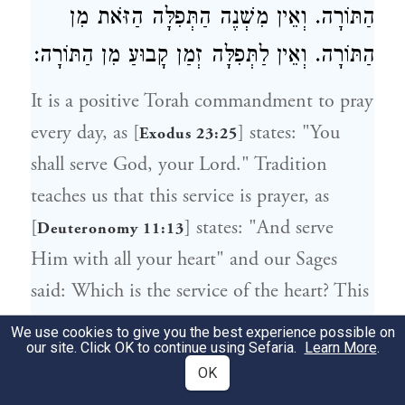
הַתּוֹרָה. וְאֵין מִשְׁנֶה הַתְּפִלָּה הַזֹּאת מִן
הַתּוֹרָה. וְאֵין לַתְּפִלָּה זְמַן קָבוּעַ מִן הַתּוֹרָה:
It is a positive Torah commandment to pray
every day, as [
] states: "You
Exodus 23:25
shall serve God, your Lord." Tradition
teaches us that this service is prayer, as
[
] states: "And serve
Deuteronomy 11:13
Him with all your heart" and our Sages
said: Which is the service of the heart? This
is prayer.
We use cookies to give you the best experience possible on
our site. Click OK to continue using Sefaria.
Learn More
.
The number of prayers is not prescribed in
OK
the Torah, nor does it prescribe a specific