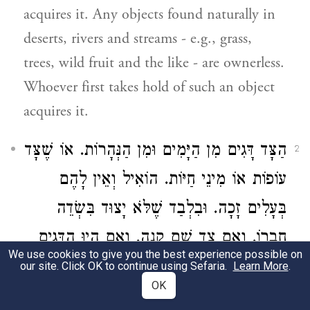
acquires it. Any objects found naturally in
deserts, rivers and streams - e.g., grass,
trees, wild fruit and the like - are ownerless.
Whoever first takes hold of such an object
acquires it.
הַצָּד דָּגִים מִן הַיָּמִים וּמִן הַנְּהָרוֹת. אוֹ שֶׁצָּד
2
עוֹפוֹת אוֹ מִינֵי חַיּוֹת. הוֹאִיל וְאֵין לָהֶם
בְּעָלִים זָכָה. וּבִלְבַד שֶׁלֹּא יָצוּד בִּשְׂדֵה
חֲבֵרוֹ. וְאִם צָד שָׁם קָנָה. וְאִם הָיוּ הַדָּגִים
We use cookies to give you the best experience possible on
בַּבֵּיבָרִים שֶׁל בְּעָלִים וְכֵן חַיָּה וְעוֹף
our site. Click OK to continue using Sefaria.
Learn More
.
OK
שֶׁבַּבֵּיבָרִים. אַף עַל פִּי שֶׁהוּא בֵּיבָר גָּדוֹל