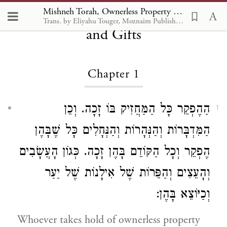
Mishneh Torah, Ownerless Property
Mishneh Torah, Ownerless Property and Gifts 1
Trans. by Eliyahu Touger, Moznaim Publishing
and Gifts
Chapter 1
הַהֶפְקֵר כָּל הַמַּחֲזִיק בּוֹ זָכָה. וְכֵן
1
הַמִּדְבָּרוֹת וְהַנְּהָרוֹת וְהַנְּחָלִים כָּל שֶׁבָּהֶן
הֶפְקֵר וְכָל הַקּוֹדֵם בָּהֶן זָכָה. כְּגוֹן הָעֲשָׂבִים
וְהָעֵצִים וְהַפֵּרוֹת שֶׁל אִילָנוֹת שֶׁל יַעַר
וְכַיּוֹצֵא בָּהֶן:
Whoever takes hold of ownerless property