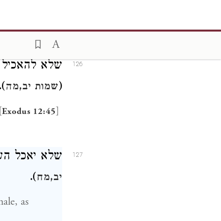
as [
Exodus
שלא להאכיל"
126
).
(
שמות יב,מה
[
]
Exodus 12:45
שלא יאכל " (
127
).
יב,מח
ale, as