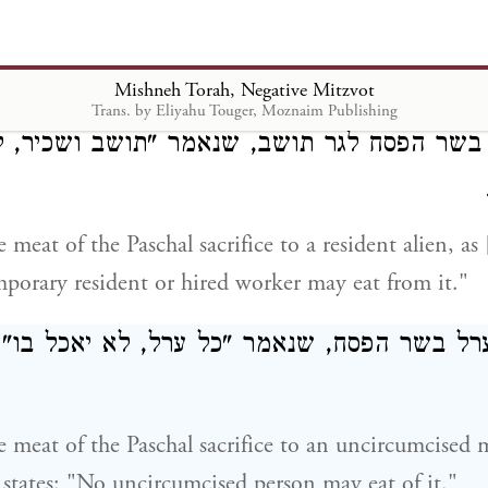
meat of the Paschal sacrifice raw or boiled in water, 
"Do not eat from it raw or boiled in water."
Mishneh Torah, Negative Mitzvot
Trans. by Eliyahu Touger, Moznaim Publishing
 בשר הפסח לגר תושב, שנאמר "תושב ושכיר, ל
 meat of the Paschal sacrifice to a resident alien, as 
mporary resident or hired worker may eat from it."
הערל בשר הפסח, שנאמר "כל ערל, לא יאכל ב
e meat of the Paschal sacrifice to an uncircumcised m
 states: "No uncircumcised person may eat of it."