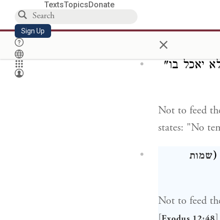
Texts
Topics
Donate
Not to eat the 
Sign Up
×
] states: 
12:9
א יאכל בו
Not to feed the
states: "No te
ו
שמות
Not to feed th
[
]
Exodus 12:48