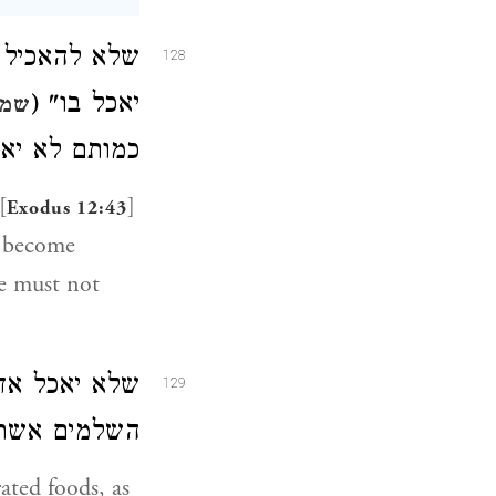
שלא להאכיל 
128
יאכל בו" (
שמו
כמותם לא יא.
[
]
Exodus 12:43
s become
He must not
שלא יאכל אד
129
השלמים אש" (
ated foods, as