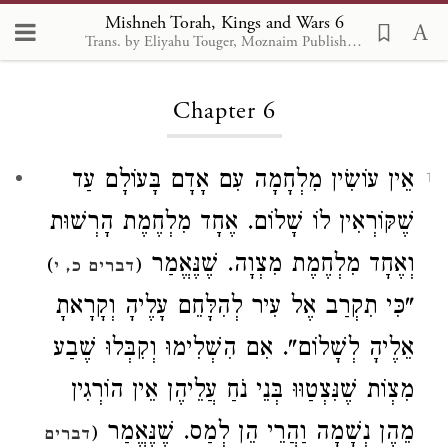
Mishneh Torah, Kings and Wars 6
Trans. by Eliyahu Touger, Moznaim Publishing
Loading...
Chapter 6
אֵין עוֹשִׂין מִלְחָמָה עִם אָדָם בָּעוֹלָם עַד
1
שֶׁקּוֹרְאִין לוֹ שָׁלוֹם. אֶחָד מִלְחֶמֶת הָרְשׁוּת
וְאֶחָד מִלְחֶמֶת מִצְוָה. שֶׁנֶּאֱמַר
)
(
דברים כ, י
"כִּי תִקְרַב אֶל עִיר לְהִלָּחֵם עָלֶיהָ וְקָרָאתָ
אֵלֶיהָ לְשָׁלוֹם". אִם הִשְׁלִימוּ וְקִבְּלוּ שֶׁבַע
מִצְוֹת שֶׁנִּצְטַוּוּ בְּנֵי נֹחַ עֲלֵיהֶן אֵין הוֹרְגִין
מֵהֶן נְשָׁמָה וַהֲרֵי הֵן לְמַס. שֶׁנֶּאֱמַר
(
דברים