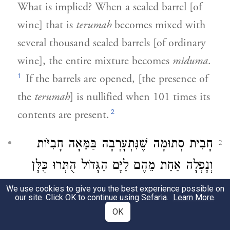
What is implied? When a sealed barrel [of
wine] that is
terumah
becomes mixed with
several thousand sealed barrels [of ordinary
wine], the entire mixture becomes
miduma
.
1
If the barrels are opened, [the presence of
the
terumah
] is nullified when 101 times its
2
contents are present.
חָבִית סְתוּמָה שֶׁנִּתְעָרְבָה בַּמֵּאָה חָבִיּוֹת
2
וְנָפְלָה אַחַת מֵהֶם לַיָּם הַגָּדוֹל הֻתְּרוּ כֻּלָּן
וְאוֹמְרִין שֶׁל תְּרוּמָה הִיא שֶׁנָּפְלָה. מַה
We use cookies to give you the best experience possible on
our site. Click OK to continue using Sefaria.
Learn More
.
שֶּׁאֵין כֵּן בִּתְאֵנָה שֶׁנָּפְלָה לְמֵאָה וְנָפְלָה
OK