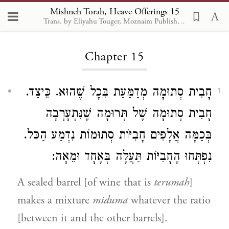
Mishneh Torah, Heave Offerings 15
Trans. by Eliyahu Touger, Moznaim Publishing
Loading...
Chapter 15
חָבִית סְתוּמָה מְדַמַּעַת בִּכָל שֶׁהוּא. כֵּיצַד.
1
חָבִית סְתוּמָה שֶׁל תְּרוּמָה שֶׁנִּתְעָרְבָה
בְּכַמָּה אֲלָפִים חָבִיּוֹת סְתוּמוֹת נִדְמַע הַכּל.
נִפְתְּחוּ הֶחָבִיּוֹת תַּעֲלֶה בְּאֶחָד וּמֵאָה:
A sealed barrel [of wine that is
terumah
]
makes a mixture
miduma
whatever the ratio
[between it and the other barrels].