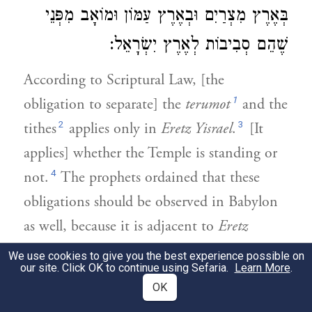
בְּאֶרֶץ מִצְרַיִם וּבְאֶרֶץ עַמּוֹן וּמוֹאָב מִפְּנֵי
שֶׁהֵם סְבִיבוֹת לְאֶרֶץ יִשְׂרָאֵל:
According to Scriptural Law, [the
1
obligation to separate] the
terumot
and the
2
3
tithes
applies only in
Eretz Yisrael
.
[It
applies] whether the Temple is standing or
4
not.
The prophets ordained that these
obligations should be observed in Babylon
as well, because it is adjacent to
Eretz
Yisrael
and the majority of the Jewish
We use cookies to give you the best experience possible on
our site. Click OK to continue using Sefaria.
Learn More
.
5
people journey to and from there.
The
OK
6
Sages of the early generations
ordained