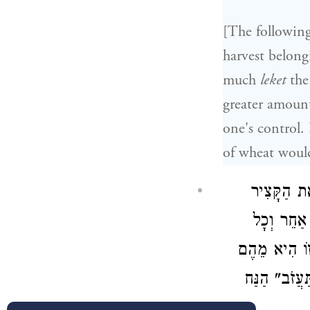
[The following
harvest belon
much
leket
the
greater amount
one's control
of wheat woul
אֶת הַקָּצִיר
 אַחֵר וְכָל
י זוֹ הִיא מֵהֶם
"ֲזֹב" הַנַּח