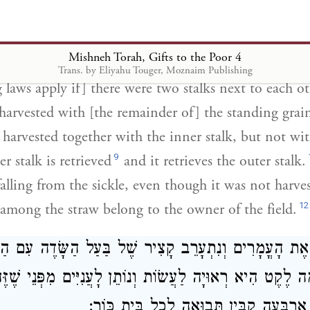
צוֹנָה שֶׁהֲרֵי הִיא כְּנוֹפֶלֶת מִתּוֹךְ הַמַּגָּל וְאַף עַל פִּי 
בֳּלִים שֶׁבִּקֵּשׁ הֲרֵי הֵן שֶׁל בַּעַל הַשָּׂדֶה
Mishneh Torah, Gifts to the Poor 4
Trans. by Eliyahu Touger, Moznaim Publishing
 laws apply if] there were two stalks next to each ot
 harvested with [the remainder of] the standing grai
 harvested together with the inner stalk, but not wi
9
r stalk is retrieved
and it retrieves the outer stalk.
falling from the sickle, even though it was not harves
12
e among the straw belong to the owner of the field.
ה אֶת הָעֳמָרִים וְנִתְעָרֵב קָצִיר שֶׁל בַּעַל הַשָּׂדֶה עִם הַל
ה לֶקֶט הִיא רְאוּיָה לַעֲשׂוֹת וְנוֹתֵן לָעֲנִיִּים מִפְּנֵי שֶׁזֶּ
ַרְבָּעָה קַבִּין תְּבוּאָה לְכָל בֵּית כּוֹר