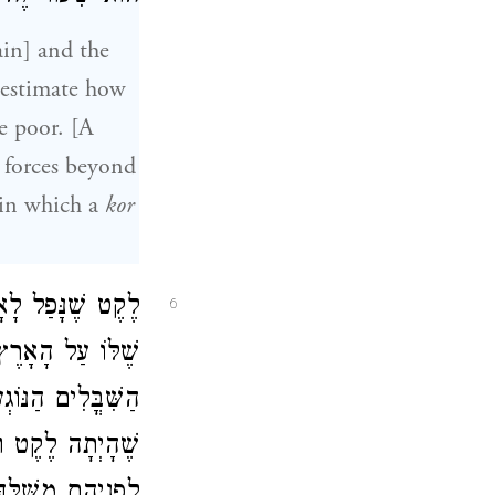
ain] and the
 estimate how
e poor. [A
 forces beyond
 in which a
kor
לֶקֶט שֶׁנָּפַל לָאָ
6
שֶׁלּוֹ עַל הָאָרֶץ
הַשִּׁבֳּלִים הַנּוֹג
שֶׁהָיְתָה לֶקֶט וּס
לִפְנֵיהֶם מִשֶּׁלְּך: