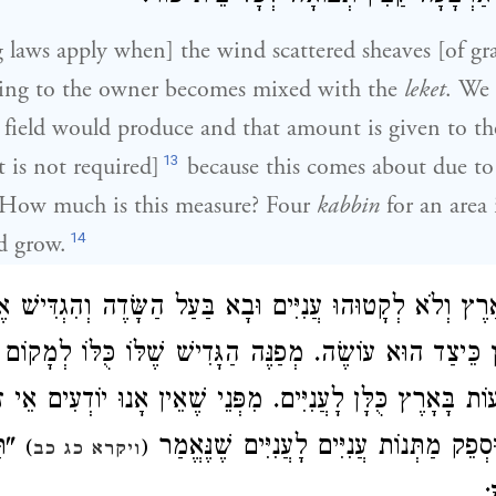
 laws apply when] the wind scattered sheaves [of gr
ging to the owner becomes mixed with the
leket
. We
 field would produce and that amount is given to th
13
 is not required]
because this comes about due to
. How much is this measure? Four
kabbin
for an area
14
d grow.
רֶץ וְלֹא לְקָטוּהוּ עֲנִיִּים וּבָא בַּעַל הַשָּׂדֶה וְהִגְדִּישׁ 
 כֵּיצַד הוּא עוֹשֶׂה. מְפַנֶּה הַגָּדִישׁ שֶׁלּוֹ כֻּלּוֹ לְמָקוֹם
ְעוֹת בָּאָרֶץ כֻּלָּן לָעֲנִיִּים. מִפְּנֵי שֶׁאֵין אָנוּ יוֹדְעִים אֵ
ְפֵק מַתְּנוֹת עֲנִיִּים לָעֲנִיִּים שֶׁנֶּאֱמַר
תַּע
)
(
ויקרא כג כב
ָ