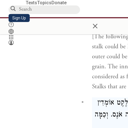
Texts
Topics
Donate
שֶׁעֲדַיִן לֹא
Sign Up
×
[The following
stalk could be
outer could be
grain. The inne
considered as 
Stalks that ar
ֶּקֶט אוֹמְדִין
ה אֹנֶס. וְכַמָּה