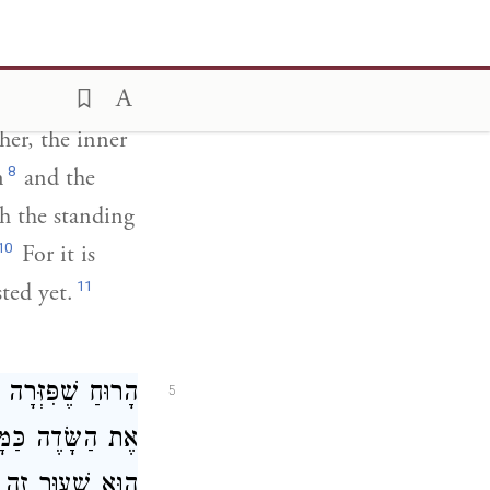
וּמַצֶּלֶת אֶת הַחִי
נִקְצְרָה. וְהַשִּׁ:
her, the inner
8
n
and the
th the standing
10
For it is
11
ted yet.
הָרוּחַ שֶׁפִּזְּרָ
5
אֶת הַשָּׂדֶה כַּמָּ
הוּא שִׁעוּר זֶה א: