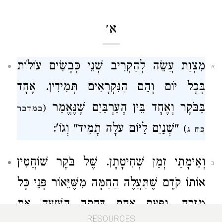
א׳
מִצְוַת עֲשֵׂה לְהַקְרִיב שְׁנֵי כְּבָשִׂים עוֹלוֹת
א
בְּכָל יוֹם וְהֵם הַנִּקְרָאִים תְּמִידִין. אֶחָד
בַּבֹּקֶר וְאֶחָד בֵּין הָעַרְבַּיִם שֶׁנֶּאֱמַר
(
במדבר
"שְׁנַיִם לַיּוֹם עלָה תָמִיד" וְגוֹ':
)
כח ג
וְאֵימָתַי זְמַן שְׁחִיטָתָן. שֶׁל בֹּקֶר שׁוֹחֲטִין
ב
אוֹתוֹ קֹדֶם שֶׁתַּעֲלֶה הַחַמָּה מִשֶּׁיֵּאוֹר פְּנֵי כָּל
מִזְרָח. ופַּעַם אַחַת דָּחֲקָה הַשָּׁעָה אֶת
RESOURCES