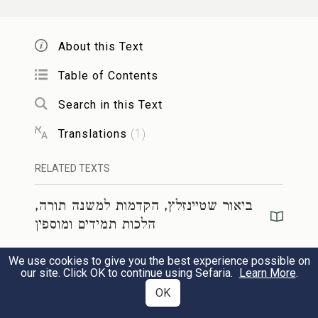
הַצִּבּוּר בְּבַיִת שֵׁנִי וְהִקְרִיבוּ תָּמִיד שֶׁל שַׁחַר
בְּאַרְבַּע שָׁעוֹת בַּיּוֹם:
About this Text
Table of Contents
תָּמִיד שֶׁל בֵּין הָעַרְבַּיִם שׁוֹחֲטִין אוֹתוֹ
ג
Search in this Text
מִשֶּׁיַּאֲרִיךְ הַצֵּל וְיֵרָאֶה לַכּל שֶׁהֶאֱרִיךְ. וְהוּא
Translations
(
1
)
מִשֵּׁשׁ וּמֶחֱצָה וָמַעְלָה עַד סוֹף הַיּוֹם. וְלֹא
הָיוּ שׁוֹחֲטִין אוֹתוֹ בְּכָל יוֹם אֶלָּא בִּשְׁמוֹנֶה
RELATED TEXTS
שָׁעוֹת וּמֶחֱצָה וְקָרֵב בְּתֵשַׁע וּמֶחֱצָה. וְלָמָּה
ביאור שטיינזלץ, הקדמות למשנה תורה,
הלכות תמידים ומוספין
מְאַחֲרִין אוֹתוֹ שְׁתֵּי שָׁעוֹת אַחַר תְּחִלַּת זְמַן
שְׁחִיטָתוֹ. מִפְּנֵי הַקָּרְבָּנוֹת שֶׁל יְחִידִים אוֹ
We use cookies to give you the best experience possible on
מפרשים
)
13
(
our site. Click OK to continue using Sefaria.
Learn More
.
שֶׁל צִבּוּר. לְפִי שֶׁאָסוּר לְהַקְרִיב קָרְבָּן כְּלָל
תנ"ך
OK
)
1
(