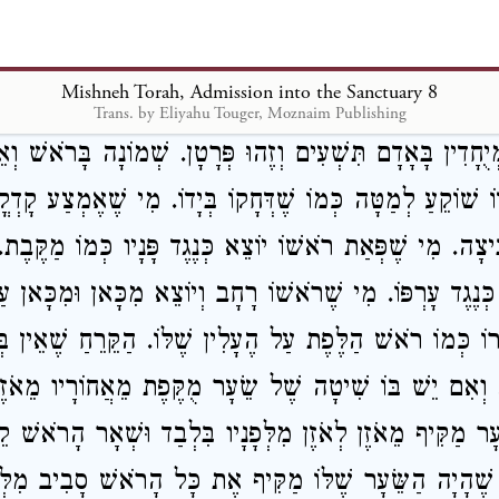
Loading...
Chapter 8
Mishneh Torah, Admission into the Sanctuary 8
Trans. by Eliyahu Touger, Moznaim Publishing
יֻחָדִין בָּאָדָם תִּשְׁעִים וְזֶהוּ פְּרָטָן. שְׁמוֹנָה בָּרֹאשׁ וְאֵ
 שׁוֹקֵעַ לְמַטָּה כְּמוֹ שֶׁדְּחָקוֹ בְּיָדוֹ. מִי שֶׁאֶמְצַע קָדְק
ֵיצָה. מִי שֶׁפְּאַת רֹאשׁוֹ יוֹצֵא כְּנֶגֶד פָּנָיו כְּמוֹ מַקֶּבֶת
כְּנֶגֶד עָרְפּוֹ. מִי שֶׁרֹאשׁוֹ רָחָב וְיוֹצֵא מִכָּאן וּמִכָּאן ע
וֹ כְּמוֹ רֹאשׁ הַלֶּפֶת עַל הֶעָלִין שֶׁלּוֹ. הַקֵּרֵחַ שֶׁאֵין ב
. וְאִם יֵשׁ בּוֹ שִׁיטָה שֶׁל שֵׂעָר מֻקֶּפֶת מֵאֲחוֹרָיו מֵאֹזֶן
עָר מַקִּיף מֵאֹזֶן לְאֹזֶן מִלְּפָנָיו בִּלְבַד וּשְׁאָר הָרֹאשׁ ק
ֶׁהָיָה הַשֵּׂעָר שֶׁלּוֹ מַקִּיף אֶת כָּל הָרֹאשׁ סָבִיב מִלְּפָ