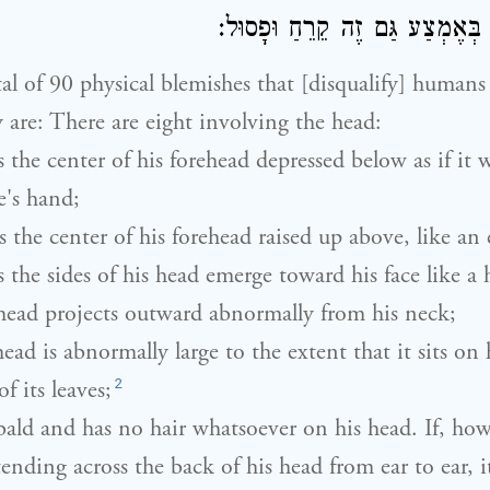
 בְּאֶמְצַע גַּם זֶה קֵרֵחַ וּפָסוּל
tal of 90 physical blemishes that [disqualify] humans
y are: There are eight involving the head:
 the center of his forehead depressed below as if it
's hand;
 the center of his forehead raised up above, like an 
 the sides of his head emerge toward his face like 
head projects outward abnormally from his neck;
ad is abnormally large to the extent that it sits on 
2
f its leaves;
bald and has no hair whatsoever on his head. If, how
ending across the back of his head from ear to ear, it