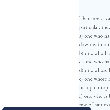
There are a to
particular, the
a) one who has
down with one
b) one who has
c) one who has
d) one whose 
e) one whose he
turnip on top o
f) one who is 
row of hair ext