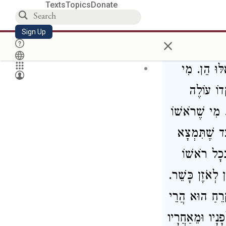
Texts
Topics
Donate
Sign Up
×
לּוּ הֵן. מִי
ֳדוֹ עוֹלֶה
. מִי שֶׁרֹאשׁוֹ
ַד שֶׁתִּמְצָא
ְּכָל רֹאשׁוֹ
 לְאֹזֶן כָּשֵׁר
ֵרֵחַ הוּא הֲרֵי
נָיו וּמֵאַחֲרָיו