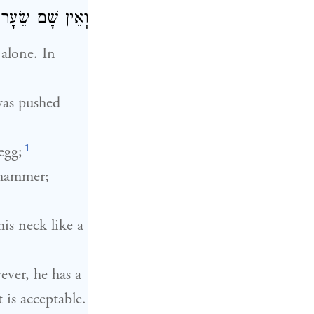
וְאֵין שָׁם שֵׂעָר:
 alone. In
 was pushed
1
egg;
a hammer;
his neck like a
ever, he has a
 is acceptable.