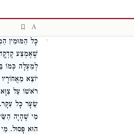
כָּל הַמּוּמִין הַמְ
1
שֶׁאֶמְצַע קָדְקֳדוֹ
לְמַעְלָה כְּמוֹ בּ
יוֹצֵא מֵאֲחוֹרָיו 
רֹאשׁוֹ עַל צַוָּאר
שֵׂעָר כָּל עִקָּר.
מִי שֶׁהָיָה הַשֵּׂ
הוּא פָּסוּל. מִי ש