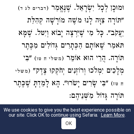
וּמוּכָן לְכָל יִשְׂרָאֵל. שֶׁנֶּאֱמַר
)
(
דברים לג ד
"תּוֹרָה צִוָּה לָנוּ משֶׁה מוֹרָשָׁה קְהִלַּת
יַעֲקֹב". כָּל מִי שֶׁיִּרְצֶה יָבוֹא וְיִטּל. שֶׁמָּא
תֹּאמַר שֶׁאוֹתָם הַכְּתָרִים גְּדוֹלִים מִכֶּתֶר
תּוֹרָה. הֲרֵי הוּא אוֹמֵר
"בִּי
)
(
משלי ח טו
מְלָכִים יִמְלֹכוּ וְרוֹזְנִים יְחֹקְקוּ צֶדֶק"
(
משלי
"בִּי שָׂרִים יָשֹׂרוּ". הָא לָמַדְתָּ שֶׁכֶּתֶר
)
ח טז
תּוֹרָה גָּדוֹל מִשְּׁנֵיהֶם:
Three crowns were conferred upon Israel:
We use cookies to give you the best experience possible on
our site. Click OK to continue using Sefaria.
Learn More
.
the crown of Torah, the crown of
OK
priesthood, and the crown of royalty. Aaron