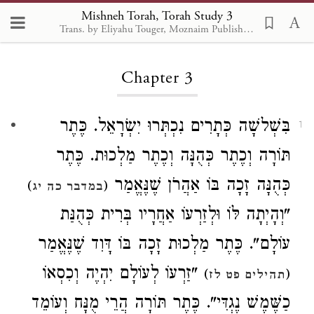
Mishneh Torah, Torah Study 3
Trans. by Eliyahu Touger, Moznaim Publishing
Loading...
Chapter 3
בִּשְׁלשָׁה כְּתָרִים נִכְתְּרוּ יִשְׂרָאֵל. כֶּתֶר
1
תּוֹרָה וְכֶתֶר כְּהֻנָּה וְכֶתֶר מַלְכוּת. כֶּתֶר
כְּהֻנָּה זָכָה בּוֹ אַהֲרֹן שֶׁנֶּאֱמַר
)
(
במדבר כה יג
"וְהָיְתָה לּוֹ וּלְזַרְעוֹ אַחֲרָיו בְּרִית כְּהֻנַּת
עוֹלָם". כֶּתֶר מַלְכוּת זָכָה בּוֹ דָּוִד שֶׁנֶּאֱמַר
"זַרְעוֹ לְעוֹלָם יִהְיֶה וְכִסְאוֹ
)
(
תהילים פט לז
כַשֶּׁמֶשׁ נֶגְדִּי". כֶּתֶר תּוֹרָה הֲרֵי מֻנָּח וְעוֹמֵד