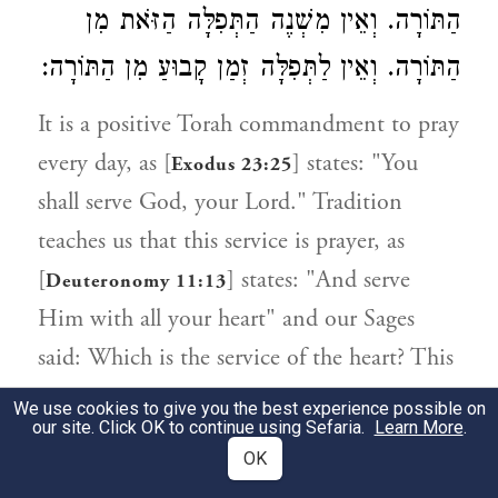
הַתּוֹרָה. וְאֵין מִשְׁנֶה הַתְּפִלָּה הַזֹּאת מִן
הַתּוֹרָה. וְאֵין לַתְּפִלָּה זְמַן קָבוּעַ מִן הַתּוֹרָה:
It is a positive Torah commandment to pray
every day, as [
] states: "You
Exodus 23:25
shall serve God, your Lord." Tradition
teaches us that this service is prayer, as
[
] states: "And serve
Deuteronomy 11:13
Him with all your heart" and our Sages
said: Which is the service of the heart? This
is prayer.
We use cookies to give you the best experience possible on
our site. Click OK to continue using Sefaria.
Learn More
.
The number of prayers is not prescribed in
OK
the Torah, nor does it prescribe a specific